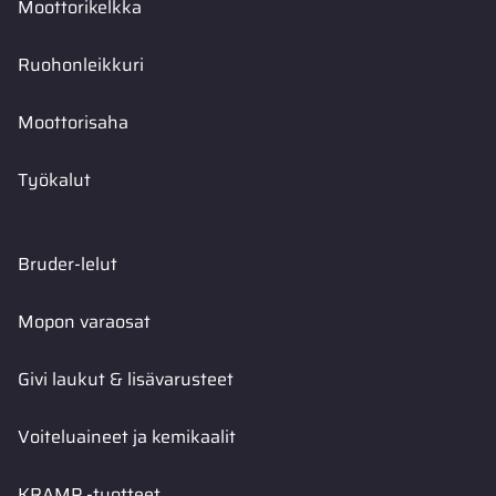
Moottorikelkka
Ruohonleikkuri
Moottorisaha
Työkalut
Bruder-lelut
Mopon varaosat
Givi laukut & lisävarusteet
Voiteluaineet ja kemikaalit
KRAMP -tuotteet