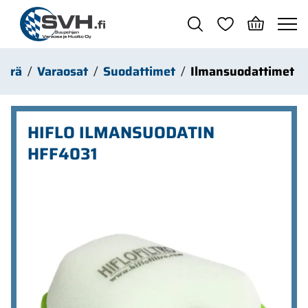
Siirry pääsisältöön
yörä
Varaosat
Suodattimet
Ilmansuodattimet
HIFLO ILMANSUODATIN
HFF4031
Ohita kuvat