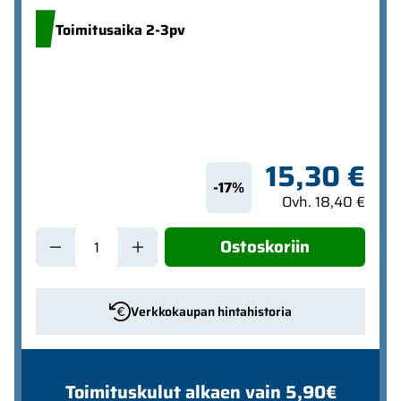
Toimitusaika 2-3pv
15,30 €
-17%
Ovh. 18,40 €
Ostoskoriin
Verkkokaupan hintahistoria
Toimituskulut alkaen vain 5,90€