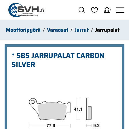
Siirry pääsisältöön
Moottoripyörä
Varaosat
Jarrut
Jarrupalat
* SBS JARRUPALAT CARBON
SILVER
Ohita kuvat