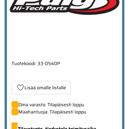
Tuotekoodi
:
33-0540P
Lisää omalle listalle
Oma varasto: Tilapäisesti loppu
Maahantuoja: Tilapäisesti loppu
Tilaustuote,
tiedustele toimitusaika