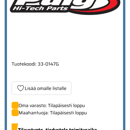
Tuotekoodi
:
33-0147G
Lisää omalle listalle
Oma varasto: Tilapäisesti loppu
Maahantuoja: Tilapäisesti loppu
Tilaustuote,
tiedustele toimitusaika