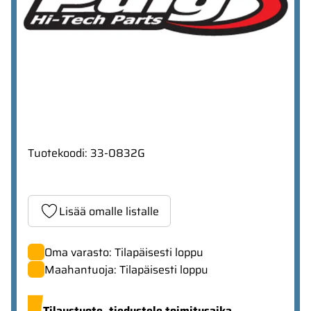
Tuotekoodi
:
33-0832G
Lisää omalle listalle
Oma varasto: Tilapäisesti loppu
Maahantuoja: Tilapäisesti loppu
Tilaustuote,
tiedustele toimitusaika