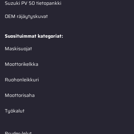
Suzuki PV 50 tietopankki
OEM räjäytyskuvat
Suosituimmat kategoriat:
Maskisuojat
Moottorikelkka
Ruohonleikkuri
Moottorisaha
Työkalut
Bruder-lelut