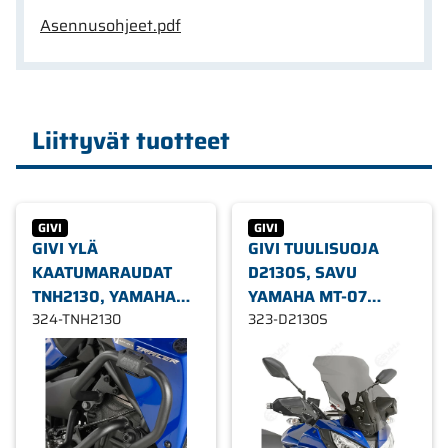
Asennusohjeet.pdf
Liittyvät tuotteet
GIVI
GIVI
GIVI YLÄ
GIVI TUULISUOJA
KAATUMARAUDAT
D2130S, SAVU
TNH2130, YAMAHA
YAMAHA MT-07
MT-07 TRACER 16-17
324-TNH2130
TRACER 16-17
323-D2130S