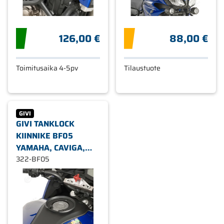
126,00 €
88,00 €
Toimitusaika 4-5pv
Tilaustuote
GIVI
GIVI TANKLOCK
KIINNIKE BF05
YAMAHA, CAVIGA,
MV, BENELLI
322-BF05