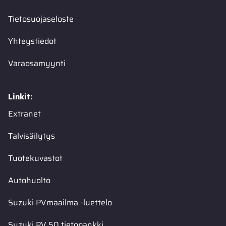
Tietosuojaseloste
Yhteystiedot
Varaosamyynti
Linkit:
Extranet
Talvisäilytys
Tuotekuvastot
Autohuolto
Suzuki PVmaailma -luettelo
Suzuki PV 50 tietopankki