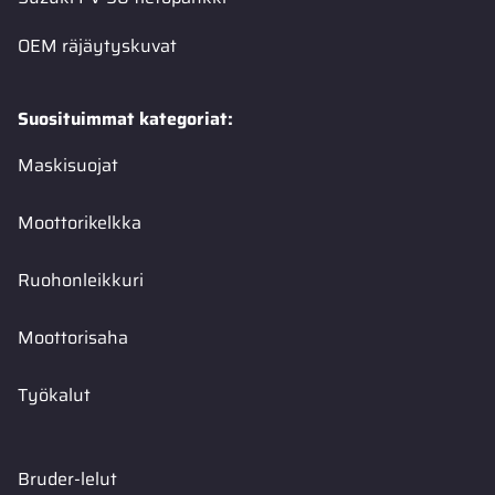
OEM räjäytyskuvat
Suosituimmat kategoriat:
Maskisuojat
Moottorikelkka
Ruohonleikkuri
Moottorisaha
Työkalut
Bruder-lelut