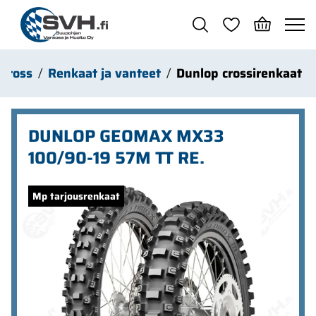
Siirry pääsisältöön
cross
Renkaat ja vanteet
Dunlop crossirenkaat
DUNLOP GEOMAX MX33
100/90-19 57M TT RE.
Ohita kuvat
Mp tarjousrenkaat