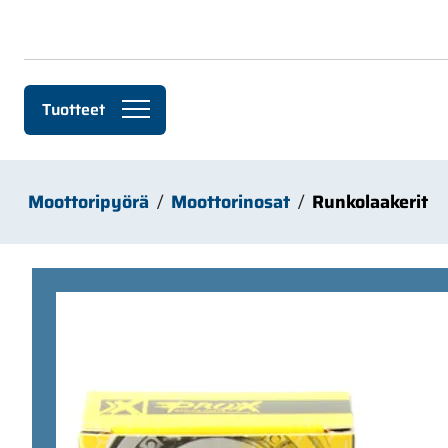
Siirry pääsisältöön
Tuotteet
Moottoripyörä
Moottorinosat
Runkolaakerit
Ohita kuvat