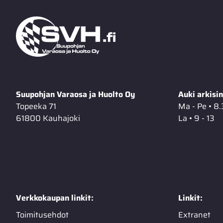
Suupohjan Varaosa ja Huolto Oy
Auki arkisin
Topeeka 71
Ma - Pe • 8.
61800 Kauhajoki
La • 9 - 13
Verkkokaupan linkit:
Linkit:
Toimitusehdot
Extranet