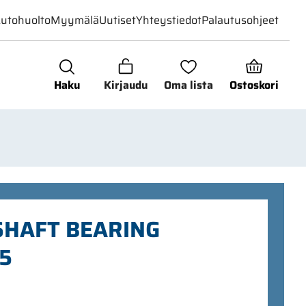
utohuolto
Myymälä
Uutiset
Yhteystiedot
Palautusohjeet
Haku
Kirjaudu
Oma lista
Ostoskori
SHAFT BEARING
5