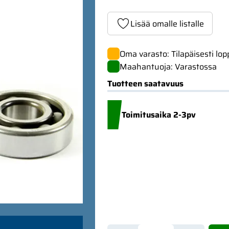
Lisää omalle listalle
Oma varasto: Tilapäisesti lo
Maahantuoja: Varastossa
Tuotteen saatavuus
Toimitusaika 2-3pv