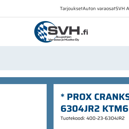
Tarjoukset
Auton varaosat
SVH A
* PROX CRANK
6304JR2 KTM6
Tuotekoodi
:
400-23-6304JR2