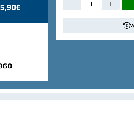
 5,90€
V
9860