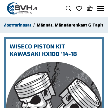
Siirry pääsisältöön
Moottorinosat
Männät, Männänrenkaat & Tapit
WISECO PISTON KIT
KAWASAKI KX100 '14-18
Ohita kuvat