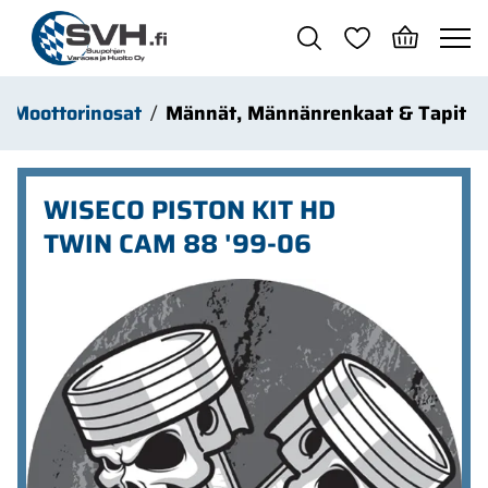
Siirry pääsisältöön
Moottorinosat
Männät, Männänrenkaat & Tapit
WISECO PISTON KIT HD
TWIN CAM 88 '99-06
Ohita kuvat