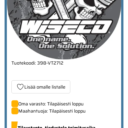
Tuotekoodi
:
398-VT2712
Lisää omalle listalle
Oma varasto: Tilapäisesti loppu
Maahantuoja: Tilapäisesti loppu
Tilaustuote,
tiedustele toimitusaika