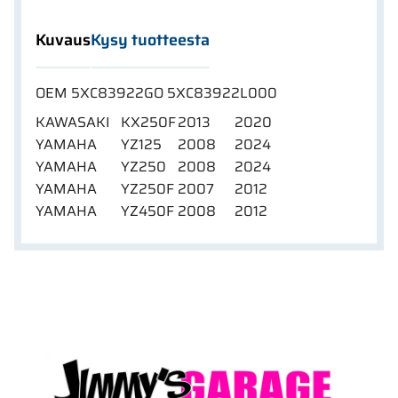
Kuvaus
Kysy tuotteesta
OEM 5XC83922GO 5XC83922L000
KAWASAKI	KX250F	2013	2020	

YAMAHA	YZ125	2008	2024	

YAMAHA	YZ250	2008	2024	

YAMAHA	YZ250F	2007	2012	

YAMAHA	YZ450F	2008	2012