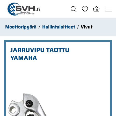
Siirry pääsisältöön
Moottoripyörä
Hallintalaitteet
Vivut
JARRUVIPU TAOTTU
YAMAHA
Ohita kuvat