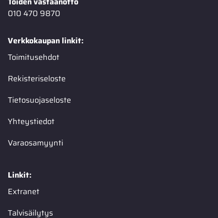
Töiden vastaanotto
010 470 9870
Verkkokaupan linkit:
Toimitusehdot
Rekisteriseloste
Tietosuojaseloste
Yhteystiedot
Varaosamyynti
Linkit:
Extranet
Talvisäilytys