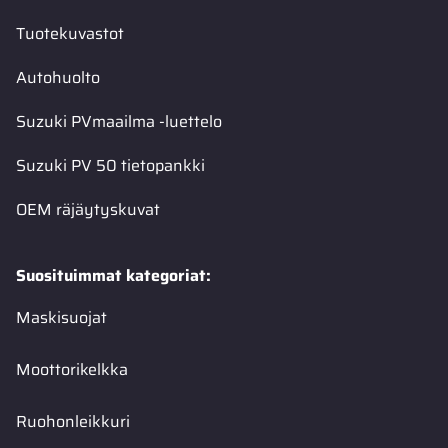
Tuotekuvastot
Autohuolto
Suzuki PVmaailma -luettelo
Suzuki PV 50 tietopankki
OEM räjäytyskuvat
Suosituimmat kategoriat:
Maskisuojat
Moottorikelkka
Ruohonleikkuri