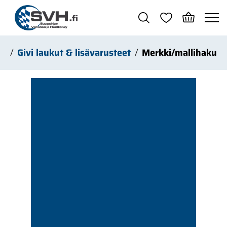
Siirry pääsisältöön
rä
Givi laukut & lisävarusteet
Merkki/mallihaku