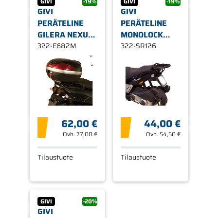
GIVI
-19%
GIVI
-19%
GIVI
GIVI
PERÄTELINE
PERÄTELINE
GILERA NEXUS
MONOLOCK
500'05
322-E682M
BOXES GILERA
322-SR126
RUNNER 50-
125-200 (06 >
15)
62,00 €
44,00 €
Ovh.
77,00 €
Ovh.
54,50 €
Tilaustuote
Tilaustuote
GIVI
-20%
GIVI