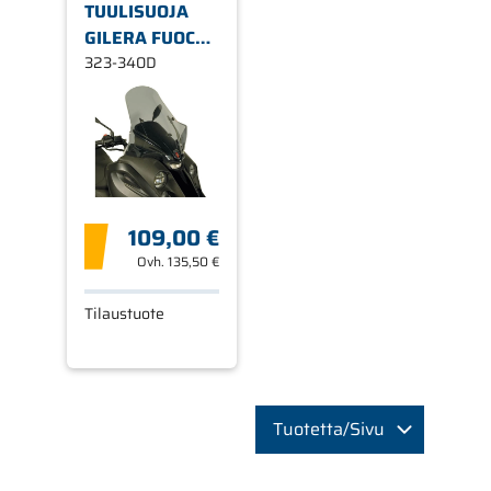
TUULISUOJA
GILERA FUOCO
500'07
323-340D
109,00 €
Ovh.
135,50 €
Tilaustuote
Tuotetta/Sivu