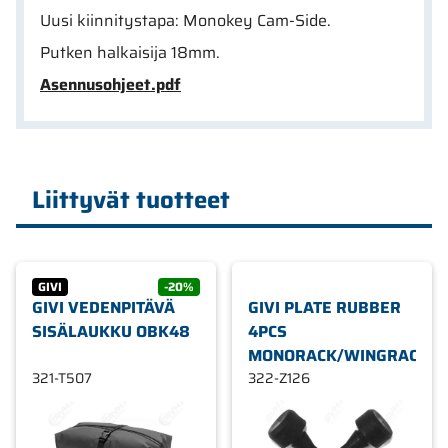
Uusi kiinnitystapa: Monokey Cam-Side.
Putken halkaisija 18mm.
Asennusohjeet.pdf
Liittyvät tuotteet
GIVI
-20%
GIVI VEDENPITÄVÄ
GIVI PLATE RUBBER
SISÄLAUKKU OBK48
4PCS
MONORACK/WINGRACK
321-T507
322-Z126