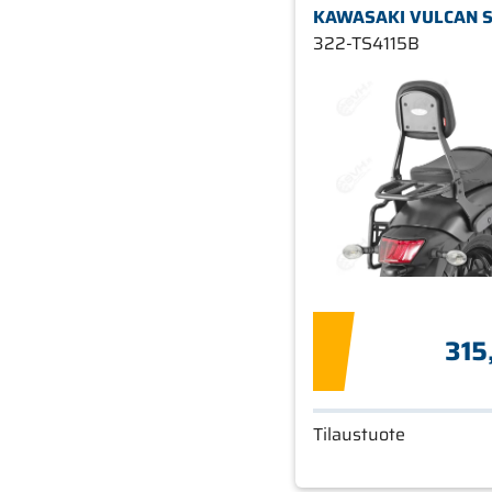
KAWASAKI VULCAN S
15-22
322-TS4115B
315
Tilaustuote