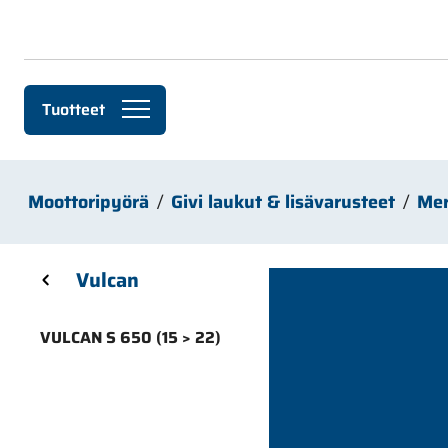
Siirry pääsisältöön
Tuotteet
Moottoripyörä
Givi laukut & lisävarusteet
Mer
Skip sidebar menu
Vulcan
VULCAN S 650 (15 > 22)