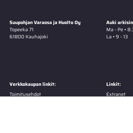
Suupohjan Varaosa ja Huolto Oy
Auki arkisin
Topeeka 71
Ma - Pe • 8.
61800 Kauhajoki
La • 9 - 13
Verkkokaupan linkit:
Linkit:
Toimitusehdot
Extranet
Rekisteriseloste
Talvisäilyty
Tietosuojaseloste
Tuotekuvas