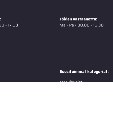
:
Töiden vastaanotto:
30 - 17.00
Ma - Pe • 08.00 - 16.30
Suosituimmat kategoriat:
Maskisuojat
s
Moottorikelkka
tot
Ruohonleikkuri