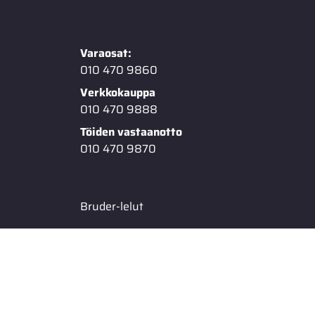
Varaosat:
010 470 9860
Verkkokauppa
010 470 9888
Töiden vastaanotto
010 470 9870
Bruder-lelut
Mopon varaosat
Givi laukut & lisävarusteet