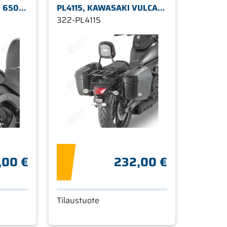
 650
PL4115, KAWASAKI VULCAN
S 650 15-22
322-PL4115
,00 €
232,00 €
Tilaustuote