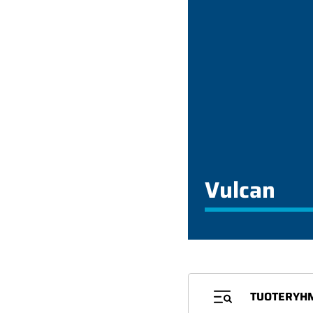
Vulcan
TUOTERYH