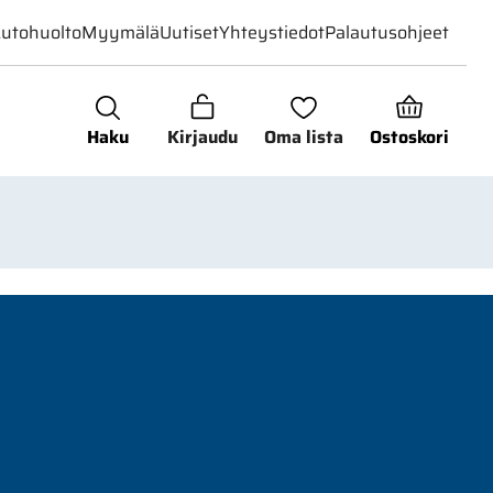
utohuolto
Myymälä
Uutiset
Yhteystiedot
Palautusohjeet
Haku
Kirjaudu
Oma lista
Ostoskori