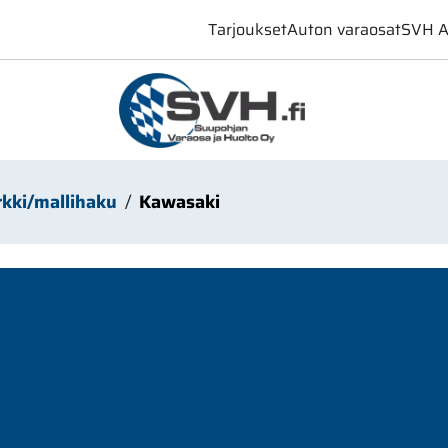
Tarjoukset
Auton varaosat
SVH A
kki/mallihaku
Kawasaki