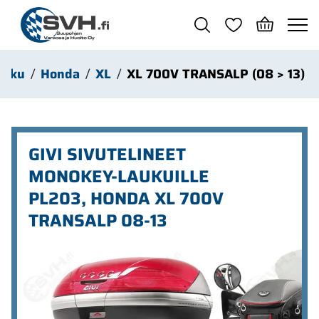
Siirry pääsisältöön
haku
Honda
XL
XL 700V TRANSALP (08 > 13)
GIVI SIVUTELINEET
MONOKEY-LAUKUILLE
PL203, HONDA XL 700V
TRANSALP 08-13
Ohita kuvat