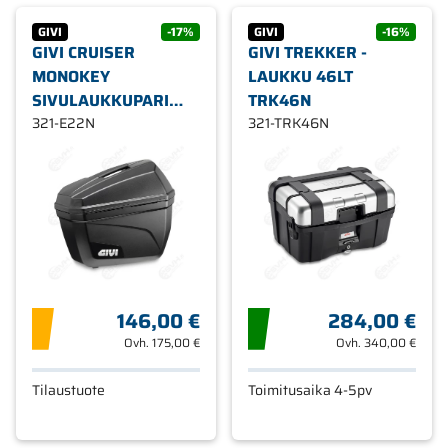
GIVI
-17%
GIVI
-16%
GIVI CRUISER
GIVI TREKKER -
MONOKEY
LAUKKU 46LT
SIVULAUKKUPARI
TRK46N
22LT E22N
321-E22N
321-TRK46N
146,00 €
284,00 €
Ovh.
175,00 €
Ovh.
340,00 €
Tilaustuote
Toimitusaika 4-5pv