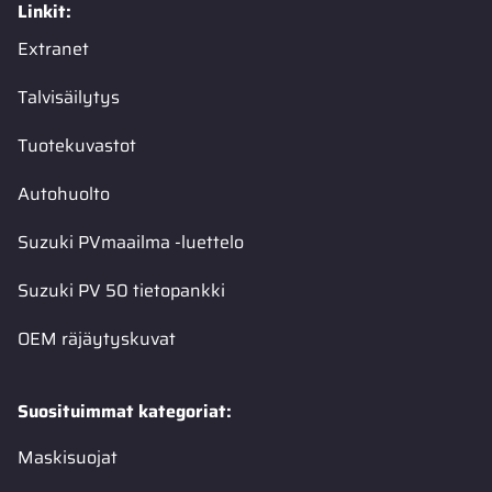
Linkit:
Extranet
Talvisäilytys
Tuotekuvastot
Autohuolto
Suzuki PVmaailma -luettelo
Suzuki PV 50 tietopankki
OEM räjäytyskuvat
Suosituimmat kategoriat:
Maskisuojat