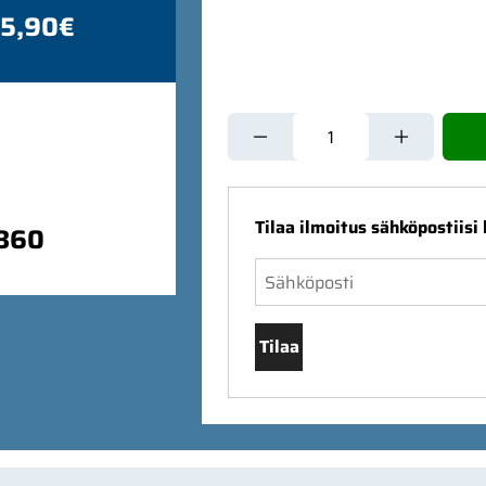
 5,90€
Tilaa ilmoitus sähköpostiisi
9860
Tilaa