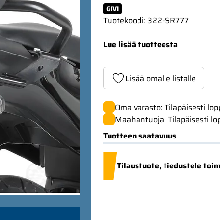
GIVI
Tuotekoodi
:
322-SR777
Lue lisää tuotteesta
Lisää omalle listalle
Oma varasto: Tilapäisesti lo
Maahantuoja: Tilapäisesti lo
Tuotteen saatavuus
Tilaustuote,
tiedustele toi