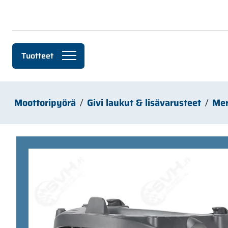
Siirry pääsisältöön
Tuotteet
Moottoripyörä
Givi laukut & lisävarusteet
Mer
Ohita kuvat