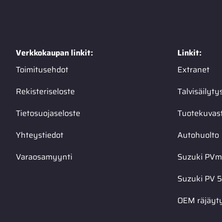
Verkkokaupan linkit:
Linkit:
Toimitusehdot
Extranet
Rekisteriseloste
Talvisäilyty
Tietosuojaseloste
Tuotekuvas
Yhteystiedot
Autohuolto
Varaosamyynti
Suzuki PVma
Suzuki PV 5
OEM räjäyt