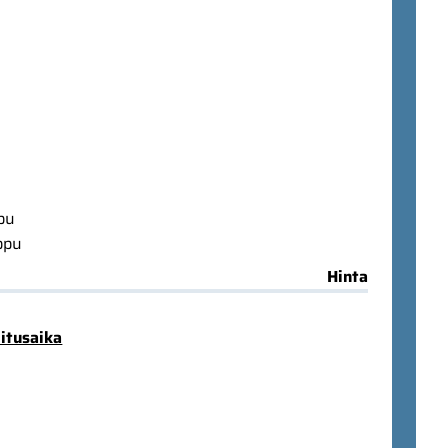
ppu
ppu
Hinta
mitusaika