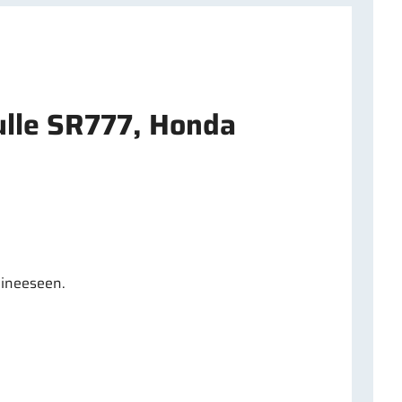
ulle SR777, Honda
elineeseen.