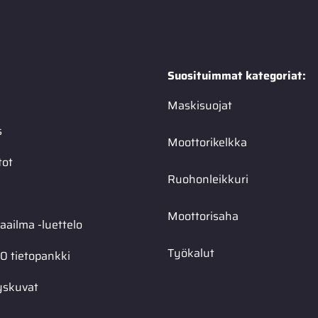
Suosituimmat kategoriat:
Maskisuojat
s
Moottorikelkka
tot
Ruohonleikkuri
Moottorisaha
ailma -luettelo
Työkalut
0 tietopankki
yskuvat