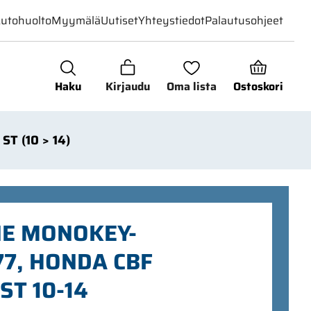
utohuolto
Myymälä
Uutiset
Yhteystiedot
Palautusohjeet
Haku
Kirjaudu
Oma lista
Ostoskori
ST (10 > 14)
NE MONOKEY-
77, HONDA CBF
ST 10-14