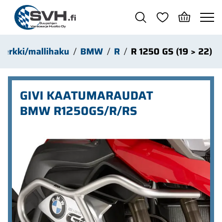
Siirry pääsisältöön
Merkki/mallihaku
BMW
R
R 1250 GS (19 > 22)
GIVI KAATUMARAUDAT
BMW R1250GS/R/RS
Ohita kuvat