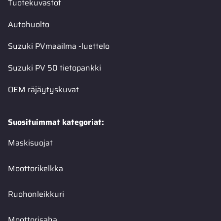
Tuotekuvastot
Autohuolto
Suzuki PVmaailma -luettelo
Suzuki PV 50 tietopankki
OEM räjäytyskuvat
Suosituimmat kategoriat:
Maskisuojat
Moottorikelkka
Ruohonleikkuri
Moottorisaha