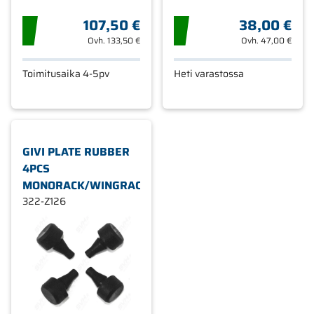
107,50 €
38,00 €
Ovh.
133,50 €
Ovh.
47,00 €
Toimitusaika 4-5pv
Heti varastossa
GIVI PLATE RUBBER
4PCS
MONORACK/WINGRACK
322-Z126