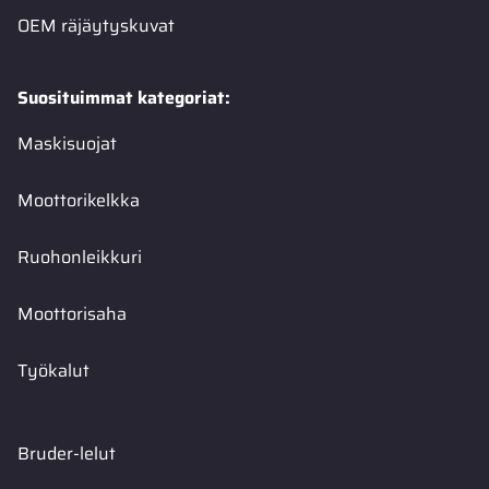
OEM räjäytyskuvat
Suosituimmat kategoriat:
Maskisuojat
Moottorikelkka
Ruohonleikkuri
Moottorisaha
Työkalut
Bruder-lelut