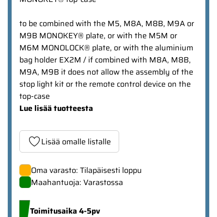
to be combined with the M5, M8A, M8B, M9A or
M9B MONOKEY® plate, or with the M5M or
M6M MONOLOCK® plate, or with the aluminium
bag holder EX2M / if combined with M8A, M8B,
M9A, M9B it does not allow the assembly of the
stop light kit or the remote control device on the
top-case
Lue lisää tuotteesta
Lisää omalle listalle
Oma varasto: Tilapäisesti loppu
Maahantuoja: Varastossa
Toimitusaika 4-5pv