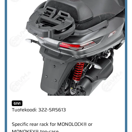
GIVI
Tuotekoodi
:
322-SR5613
Specific rear rack for MONOLOCK® or
MONOKEY® top-case