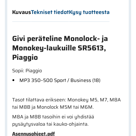
Kuvaus
Tekniset tiedot
Kysy tuotteesta
Givi peräteline Monolock- ja
Monokey-laukuille SR5613,
Piaggio
Sopii: Piaggio
MP3 350–500 Sport / Business (18)
Tasot tilattava erikseen: Monokey M5, M7, M8A
tai M8B ja Monolock M5M tai M6M.
M8A ja M8B tasoihin ei voi yhdistää
pysäytysvaloa tai kauko-ohjainta.
Asennusohjeet.pdf