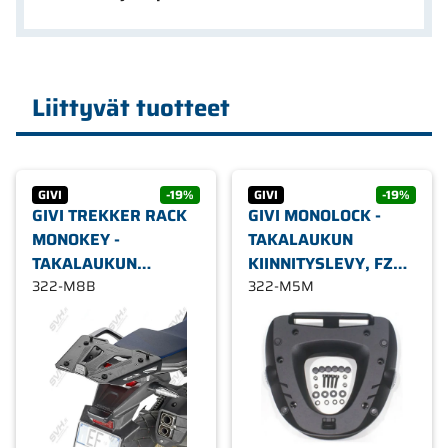
Liittyvät tuotteet
GIVI
-19%
GIVI
-19%
GIVI TREKKER RACK
GIVI MONOLOCK -
MONOKEY -
TAKALAUKUN
TAKALAUKUN
KIINNITYSLEVY, FZ
KIINNITYSLEVY FZ/SR
322-M8B
MONORACK/SR M5M
322-M5M
M8B