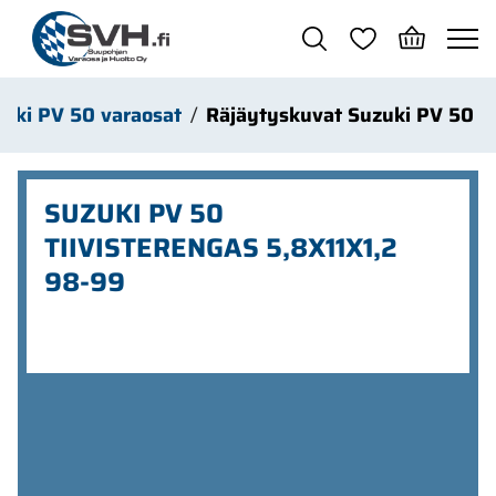
Siirry pääsisältöön
uki PV 50 varaosat
Räjäytyskuvat Suzuki PV 50
SUZUKI PV 50
TIIVISTERENGAS 5,8X11X1,2
98-99
Ohita kuvat