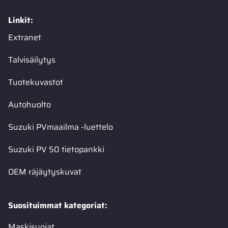
Linkit:
Extranet
Talvisäilytys
Tuotekuvastot
Autohuolto
Suzuki PVmaailma -luettelo
Suzuki PV 50 tietopankki
OEM räjäytyskuvat
Suosituimmat kategoriat:
Maskisuojat