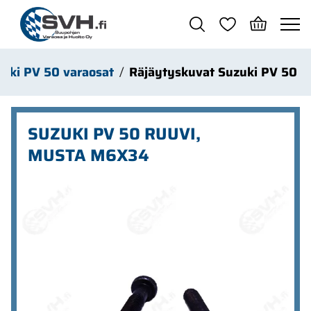
Siirry pääsisältöön
uki PV 50 varaosat
Räjäytyskuvat Suzuki PV 50
SUZUKI PV 50 RUUVI,
MUSTA M6X34
Ohita kuvat