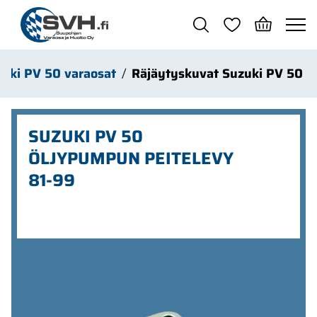
Siirry pääsisältöön
uki PV 50 varaosat
Räjäytyskuvat Suzuki PV 50
SUZUKI PV 50
ÖLJYPUMPUN PEITELEVY
81-99
Ohita kuvat