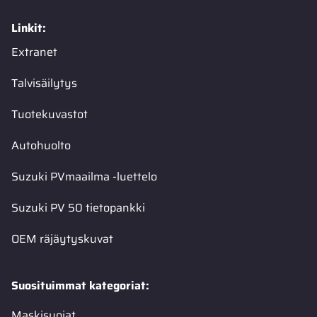
Linkit:
Extranet
Talvisäilytys
Tuotekuvastot
Autohuolto
Suzuki PVmaailma -luettelo
Suzuki PV 50 tietopankki
OEM räjäytyskuvat
Suosituimmat kategoriat:
Maskisuojat