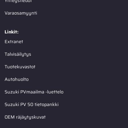
Yhteystiedot
Varaosamyynti
Linkit:
Extranet
Talvisäilytys
Tuotekuvastot
Autohuolto
Suzuki PVmaailma -luettelo
Suzuki PV 50 tietopankki
OEM räjäytyskuvat