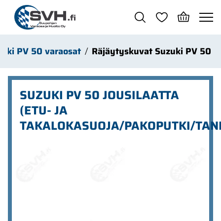
Siirry pääsisältöön
uki PV 50 varaosat
Räjäytyskuvat Suzuki PV 50
SUZUKI PV 50 JOUSILAATTA
(ETU- JA
TAKALOKASUOJA/PAKOPUTKI/TANK
Ohita kuvat