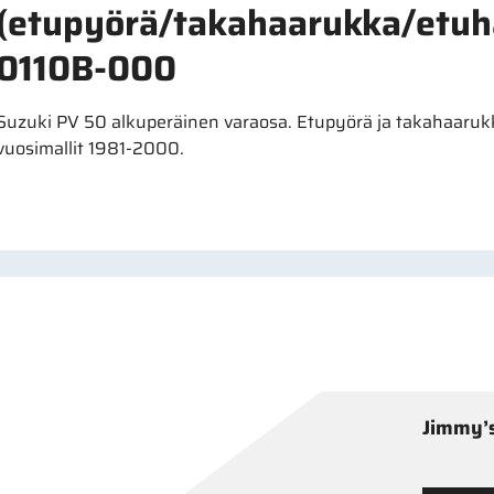
(etupyörä/takahaarukka/etu
0110B-000
Suzuki PV 50 alkuperäinen varaosa. Etupyörä ja takahaaru
vuosimallit 1981-2000.
Jimmy’s