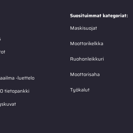
Suosituimmat kategoriat:
Maskisuojat
s
Moottorikelkka
tot
Ruohonleikkuri
Moottorisaha
ailma -luettelo
Työkalut
0 tietopankki
yskuvat