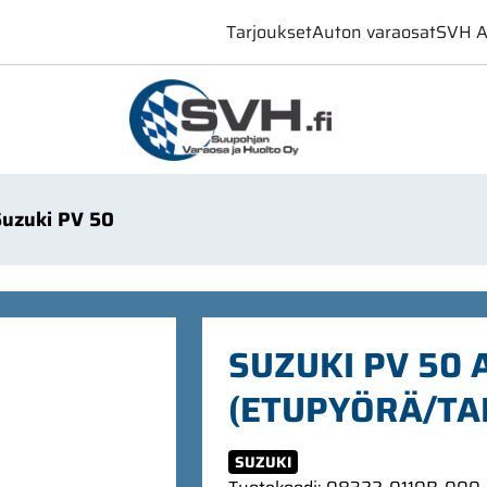
Tarjoukset
Auton varaosat
SVH A
Suzuki PV 50
SUZUKI PV 50 
(ETUPYÖRÄ/T
SUZUKI