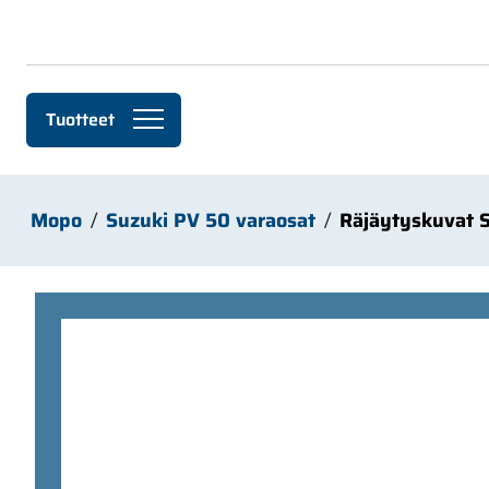
Siirry pääsisältöön
Tuotteet
Mopo
Suzuki PV 50 varaosat
Räjäytyskuvat 
Ohita kuvat