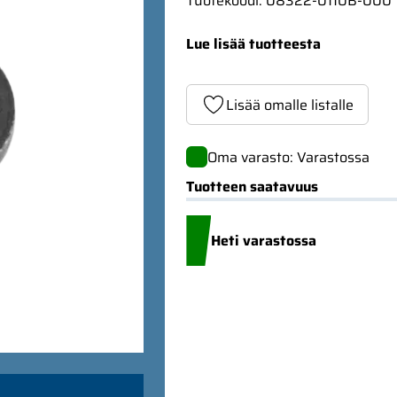
Tuotekoodi
:
08322-0110B-000
Lue lisää tuotteesta
Lisää omalle listalle
Oma varasto: Varastossa
Tuotteen saatavuus
Heti varastossa