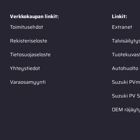
Verkkokaupan linkit:
Linkit:
Toimitusehdot
Extranet
Rekisteriseloste
Talvisäilyty
Tietosuojaseloste
Tuotekuvas
Yhteystiedot
Autohuolto
Varaosamyynti
Suzuki PVma
Suzuki PV 5
OEM räjäyt