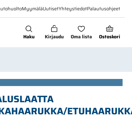
utohuolto
Myymälä
Uutiset
Yhteystiedot
Palautusohjeet
Haku
Kirjaudu
Oma lista
Ostoskori
ALUSLAATTA
AKAHAARUKKA/ETUHAARUKK