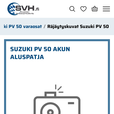
Siirry pääsisältöön
uki PV 50 varaosat
Räjäytyskuvat Suzuki PV 50
SUZUKI PV 50 AKUN
ALUSPATJA
Ohita kuvat