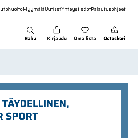
utohuolto
Myymälä
Uutiset
Yhteystiedot
Palautusohjeet
Haku
Kirjaudu
Oma lista
Ostoskori
, TÄYDELLINEN,
R SPORT