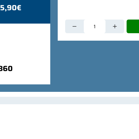
 5,90€
9860