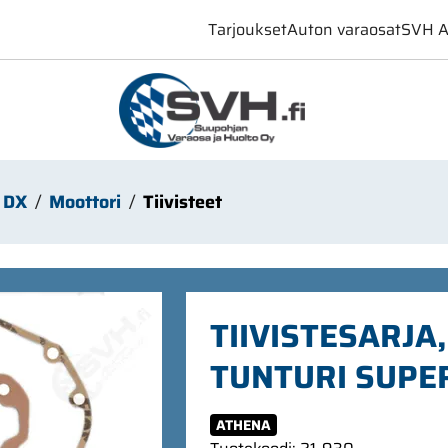
Tarjoukset
Auton varaosat
SVH A
 DX
Moottori
Tiivisteet
TIIVISTESARJA
TUNTURI SUPE
ATHENA