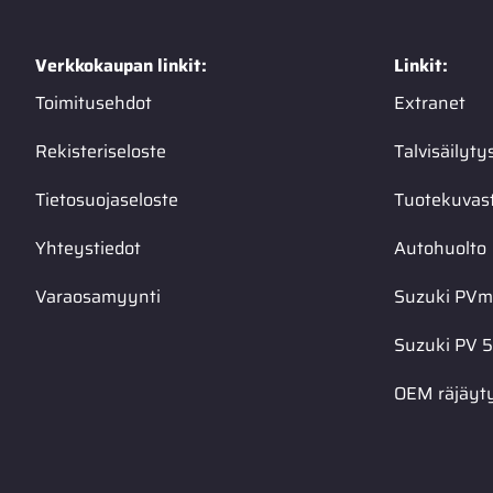
Verkkokaupan linkit:
Linkit:
Toimitusehdot
Extranet
Rekisteriseloste
Talvisäilyty
Tietosuojaseloste
Tuotekuvas
Yhteystiedot
Autohuolto
Varaosamyynti
Suzuki PVma
Suzuki PV 5
OEM räjäyt