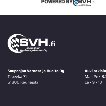
Suupohjan Varaosa ja Huolto Oy
Auki arkisin
Topeeka 71
Ma - Pe • 8.
61800 Kauhajoki
La • 9 - 13