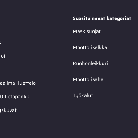
Suosituimmat kategoriat:
Maskisuojat
s
Moottorikelkka
tot
Ruohonleikkuri
Moottorisaha
ailma -luettelo
Työkalut
0 tietopankki
yskuvat