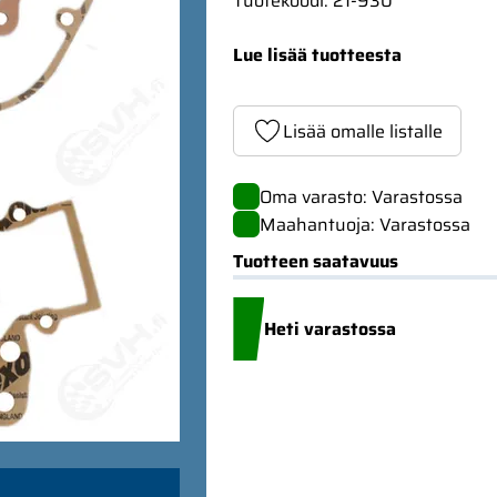
Tuotekoodi
:
21-930
Lue lisää tuotteesta
Lisää omalle listalle
Oma varasto: Varastossa
Maahantuoja: Varastossa
Tuotteen saatavuus
Heti varastossa