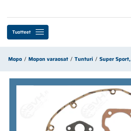
Siirry pääsisältöön
Tuotteet
Mopo
Mopon varaosat
Tunturi
Super Sport,
Ohita kuvat