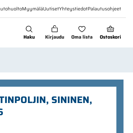
utohuolto
Myymälä
Uutiset
Yhteystiedot
Palautusohjeet
Haku
Kirjaudu
Oma lista
Ostoskori
TINPOLJIN, SININEN,
6