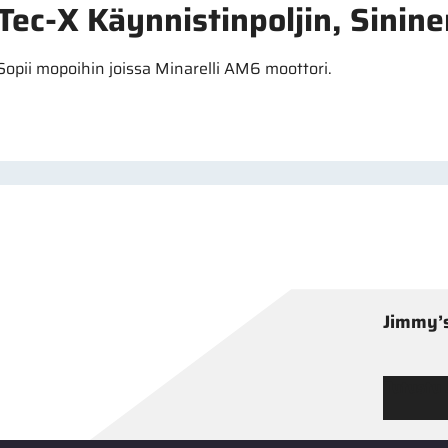
Tec-X Käynnistinpoljin, Sinin
Sopii mopoihin joissa Minarelli AM6 moottori.
Jimmy’s
Tutustu