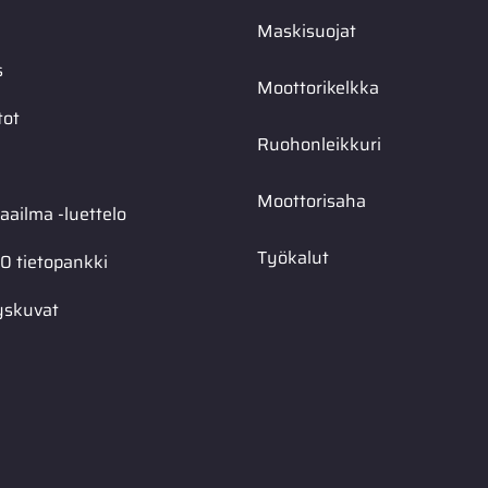
Maskisuojat
s
Moottorikelkka
tot
Ruohonleikkuri
Moottorisaha
ailma -luettelo
Työkalut
0 tietopankki
yskuvat