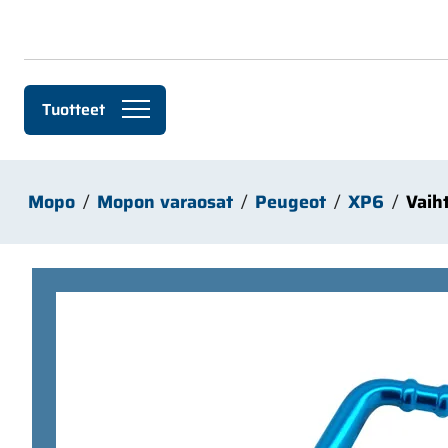
Siirry pääsisältöön
Tuotteet
Mopo
Mopon varaosat
Peugeot
XP6
Vaih
Ohita kuvat