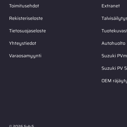
Toimitusehdot
Extranet
Rekisteriseloste
Talvisäilyty
Tietosuojaseloste
Tuotekuvas
Yhteystiedot
Autohuolto
Varaosamyynti
Suzuki PVma
Suzuki PV 5
OEM räjäyt
© 2026 Svh.fi