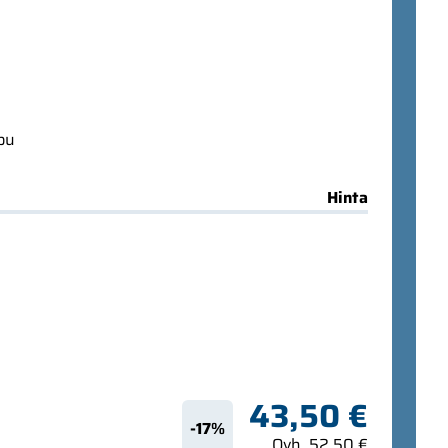
ppu
Hinta
43,50 €
-17%
Ovh. 52,50 €