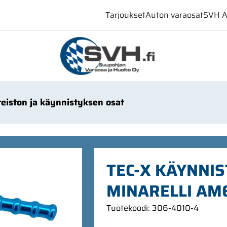
Tarjoukset
Auton varaosat
SVH A
teiston ja käynnistyksen osat
TEC-X KÄYNNIS
MINARELLI AM
Tuotekoodi
:
306-4010-4