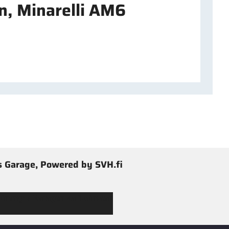
en, Minarelli AM6
 Garage, Powered by SVH.fi
 Jimmy’s Garagen valikoimaan