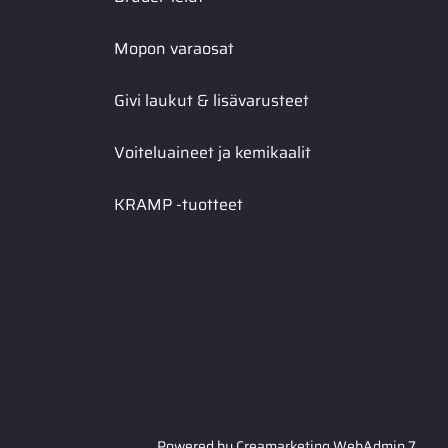
Mopon varaosat
Givi laukut & lisävarusteet
Voiteluaineet ja kemikaalit
KRAMP -tuotteet
Powered by
Creamarketing WebAdmin 7