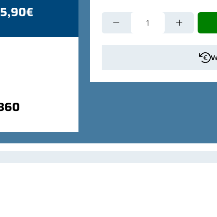
 5,90€
V
9860