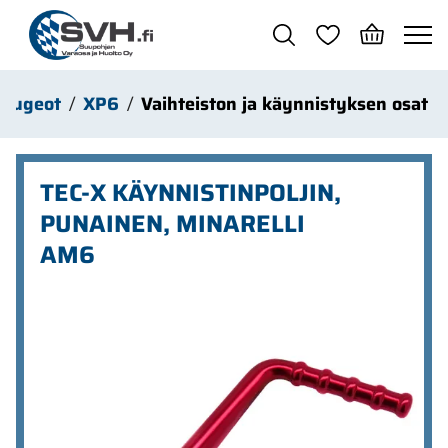
Siirry pääsisältöön
Peugeot
XP6
Vaihteiston ja käynnistyksen osat
TEC-X KÄYNNISTINPOLJIN,
PUNAINEN, MINARELLI
AM6
Ohita kuvat