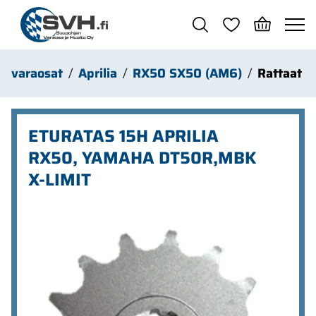
Siirry pääsisältöön
n varaosat
Aprilia
RX50 SX50 (AM6)
Rattaat
ETURATAS 15H APRILIA
RX50, YAMAHA DT50R,MBK
X-LIMIT
Ohita kuvat