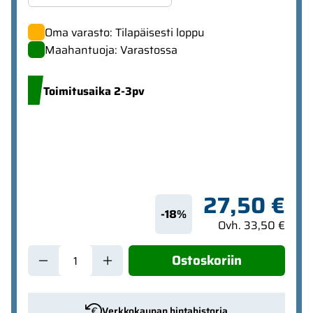
Oma varasto: Tilapäisesti loppu
Maahantuoja: Varastossa
Toimitusaika 2-3pv
27,50 €
-18%
Ovh. 33,50 €
Ostoskoriin
Verkkokaupan hintahistoria