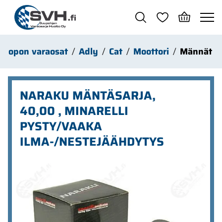
Siirry pääsisältöön
Mopon varaosat
Adly
Cat
Moottori
Männät
NARAKU MÄNTÄSARJA,
40,00 , MINARELLI
PYSTY/VAAKA
ILMA-/NESTEJÄÄHDYTYS
Ohita kuvat