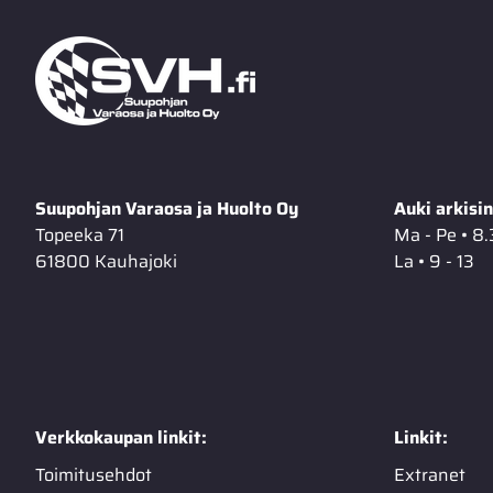
Suupohjan Varaosa ja Huolto Oy
Auki arkisin
Topeeka 71
Ma - Pe • 8.
61800 Kauhajoki
La • 9 - 13
Verkkokaupan linkit:
Linkit:
Toimitusehdot
Extranet