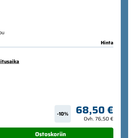
ppu
Hinta
mitusaika
68,50 €
-10%
Ovh. 76,50 €
Ostoskoriin