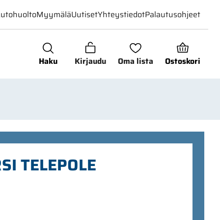
utohuolto
Myymälä
Uutiset
Yhteystiedot
Palautusohjeet
Haku
Kirjaudu
Oma lista
Ostoskori
SI TELEPOLE