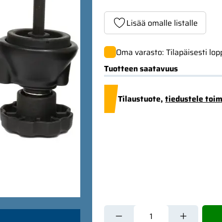
Lisää omalle listalle
Oma varasto: Tilapäisesti lo
Tuotteen saatavuus
Tilaustuote,
tiedustele toi