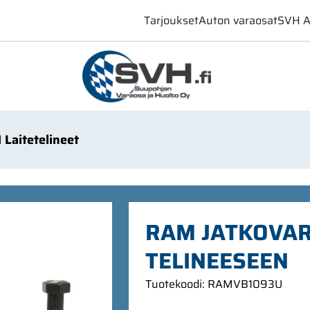
Tarjoukset
Auton varaosat
SVH A
Laitetelineet
RAM JATKOVAR
TELINEESEEN
Tuotekoodi
:
RAMVB1093U