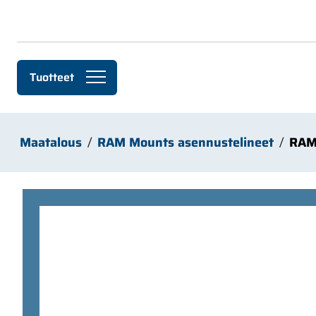
Siirry pääsisältöön
Tuotteet
Maatalous
RAM Mounts asennustelineet
RAM 
Ohita kuvat