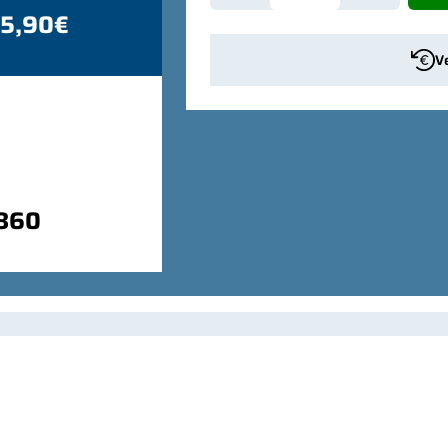
 5,90€
V
9860