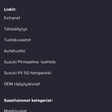
Linkit:
Extranet
Talvisäilytys
Tuotekuvastot
Autohuolto
Suzuki PVmaailma -luettelo
Suzuki PV 50 tietopankki
OEM räjäytyskuvat
Suosituimmat kategoriat:
Maskisuojat