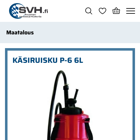
Siirry pääsisältöön
Maatalous
KÄSIRUISKU P-6 6L
Ohita kuvat