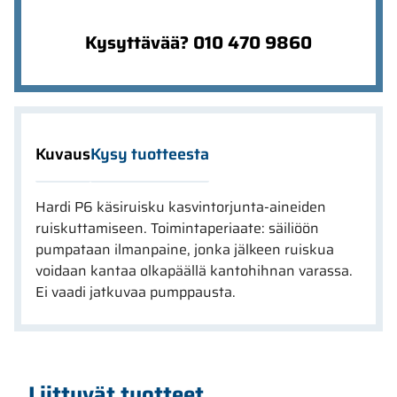
Kysyttävää? 010 470 9860
Kuvaus
Kysy tuotteesta
Hardi P6 käsiruisku kasvintorjunta-aineiden
ruiskuttamiseen. Toimintaperiaate: säiliöön
pumpataan ilmanpaine, jonka jälkeen ruiskua
voidaan kantaa olkapäällä kantohihnan varassa.
Ei vaadi jatkuvaa pumppausta.
Liittyvät tuotteet