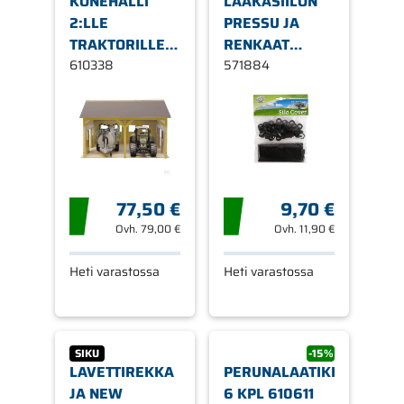
KONEHALLI
LAAKASIILON
2:LLE
PRESSU JA
TRAKTORILLE,
RENKAAT
1:16 55 X 50,5 X
610338
571884
571884
8 CM
77,50 €
9,70 €
Ovh.
79,00 €
Ovh.
11,90 €
Heti varastossa
Heti varastossa
SIKU
-15%
LAVETTIREKKA
PERUNALAATIKKO
JA NEW
6 KPL 610611