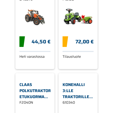
44,50 €
72,00 €
Heti varastossa
Tilaustuote
CLAAS
KONEHALLI
POLKUTRAKTORI,
3:LLE
ETUKUORMAAJALLA
TRAKTORILLE
JA
F2040N
77,5 X 55 X 38
610340
PERÄVAUNULLA
CM