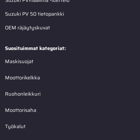
Suzuki PVmaailma -luettelo
Suzuki PV 50 tietopankki
OEM räjäytyskuvat
Suosituimmat kategoriat:
Maskisuojat
Moottorikelkka
Ruohonleikkuri
Moottorisaha
Työkalut