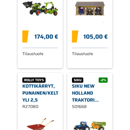
F2040N
174,00 €
105,00 €
Tilaustuote
Tilaustuote
ROLLY TOYS
SIKU
-2%
KOTTIKÄRRYT,
SIKU NEW
PUNAINEN/KELTAINEN,
HOLLAND
YLI 2,5
TRAKTORI
R27080
PERÄKÄRRY
S01668
RUISKULLA 1:87