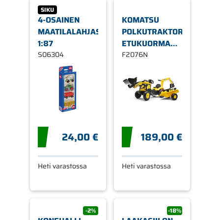
SIKU
4-OSAINEN
KOMATSU
MAATILALAHJASETTI
POLKUTRAKTORI,
1:87
ETUKUORMAAJALLA
S06304
JA
F2076N
PERÄVAUNULLA
F2076N
24,00 €
189,00 €
Heti varastossa
Heti varastossa
-2%
-18%