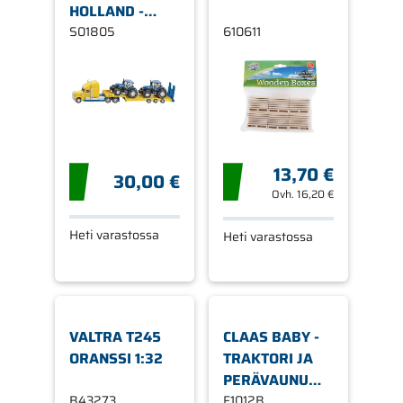
HOLLAND -
TRAKTORIT
S01805
610611
1:87, SIKU
13,70 €
30,00 €
Ovh.
16,20 €
Heti varastossa
Heti varastossa
VALTRA T245
CLAAS BABY -
ORANSSI 1:32
TRAKTORI JA
PERÄVAUNU
B43273
F1012B
F1012B