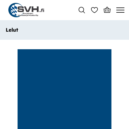
Siirry pääsisältöön
Lelut