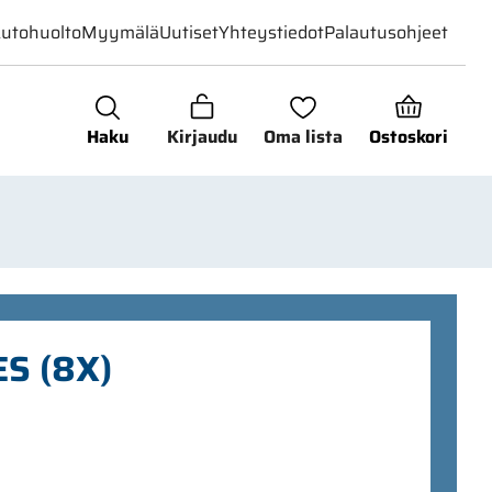
utohuolto
Myymälä
Uutiset
Yhteystiedot
Palautusohjeet
Haku
Kirjaudu
Oma lista
Ostoskori
S (8X)