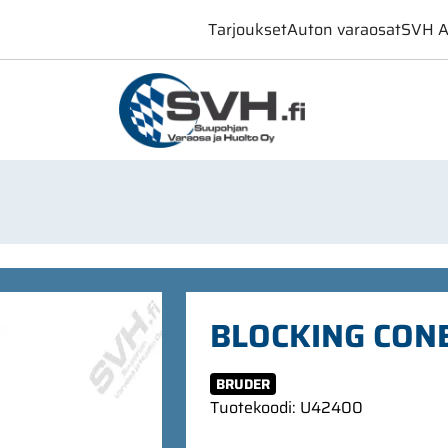
Tarjoukset
Auton varaosat
SVH A
BLOCKING CONE
BRUDER
Tuotekoodi
:
U42400