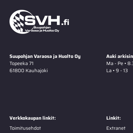
Suupohjan Varaosa ja Huolto Oy
Auki arkisin
Topeeka 71
Ma - Pe • 8.
61800 Kauhajoki
La • 9 - 13
Verkkokaupan linkit:
Linkit:
Toimitusehdot
Extranet