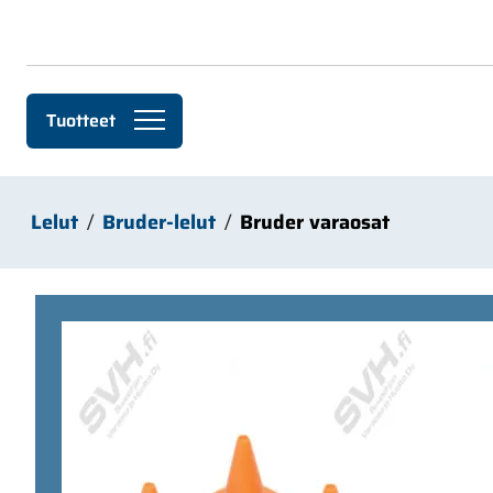
Siirry pääsisältöön
Tuotteet
Lelut
Bruder-lelut
Bruder varaosat
Ohita kuvat