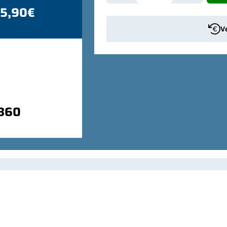
 5,90€
V
9860