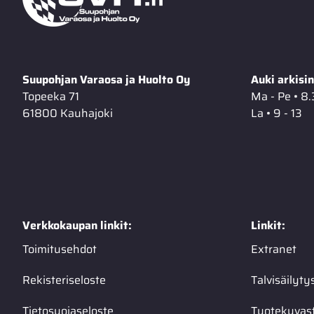
Suupohjan Varaosa ja Huolto Oy
Auki arkisin
Topeeka 71
Ma - Pe • 8.
61800 Kauhajoki
La • 9 - 13
Verkkokaupan linkit:
Linkit:
Toimitusehdot
Extranet
Rekisteriseloste
Talvisäilyty
Tietosuojaseloste
Tuotekuvas