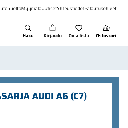
utohuolto
Myymälä
Uutiset
Yhteystiedot
Palautusohjeet
Haku
Kirjaudu
Oma lista
Ostoskori
ARJA AUDI A6 (C7)