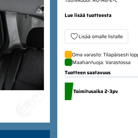
Tuotekoodi
:
AU-A6-E-C
Lue lisää tuotteesta
Lisää omalle listalle
Oma varasto: Tilapäisesti lo
Maahantuoja: Varastossa
Tuotteen saatavuus
Toimitusaika 2-3pv