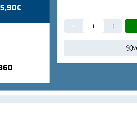
 5,90€
V
9860