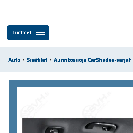
Siirry pääsisältöön
Tuotteet
Auto
Sisätilat
Aurinkosuoja CarShades-sarjat
Ohita kuvat