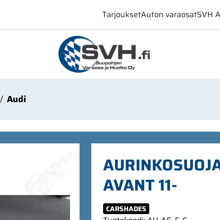
Tarjoukset
Auton varaosat
SVH A
Audi
AURINKOSUOJAS
AVANT 11-
CARSHADES