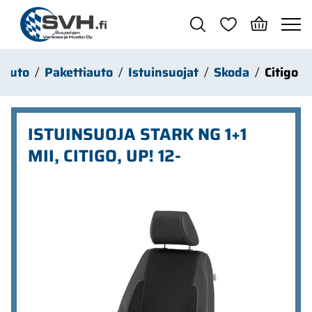
Siirry pääsisältöön
Auto
Pakettiauto
Istuinsuojat
Skoda
Citigo
ISTUINSUOJA STARK NG 1+1
MII, CITIGO, UP! 12-
Ohita kuvat