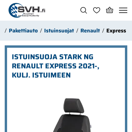
Siirry pääsisältöön
o
Pakettiauto
Istuinsuojat
Renault
Express
ISTUINSUOJA STARK NG
RENAULT EXPRESS 2021-,
KULJ. ISTUIMEEN
Ohita kuvat