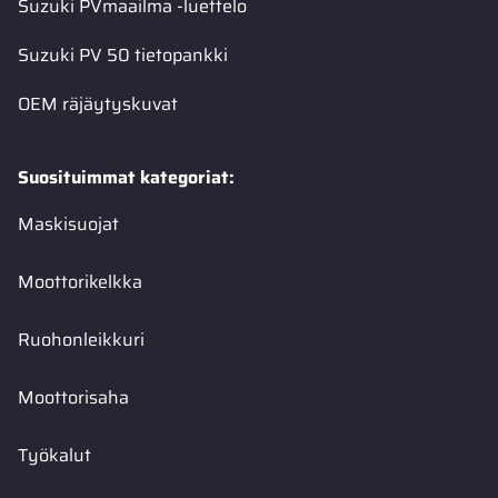
Suzuki PVmaailma -luettelo
Suzuki PV 50 tietopankki
OEM räjäytyskuvat
Suosituimmat kategoriat:
Maskisuojat
Moottorikelkka
Ruohonleikkuri
Moottorisaha
Työkalut