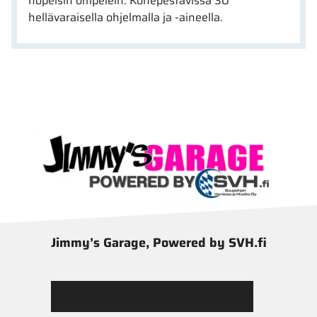
hopeisin ompelein. Konepestävissä 30°
hellävaraisella ohjelmalla ja -aineella.
Jimmy’s Garage, Powered by SVH.fi
Tutustu Jimmy’s Garagen valikoimaan