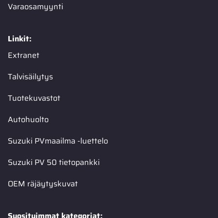
Varaosamyynti
Linkit:
Extranet
Talvisäilytys
Tuotekuvastot
Autohuolto
Suzuki PVmaailma -luettelo
Suzuki PV 50 tietopankki
OEM räjäytyskuvat
Suosituimmat kategoriat: