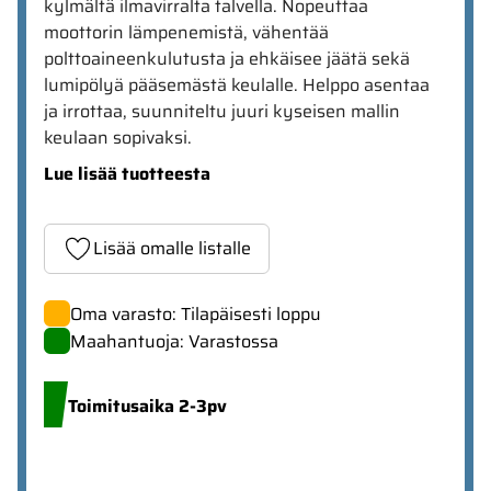
kylmältä ilmavirralta talvella. Nopeuttaa
moottorin lämpenemistä, vähentää
polttoaineenkulutusta ja ehkäisee jäätä sekä
lumipölyä pääsemästä keulalle. Helppo asentaa
ja irrottaa, suunniteltu juuri kyseisen mallin
keulaan sopivaksi.
Lue lisää tuotteesta
Lisää omalle listalle
Oma varasto: Tilapäisesti loppu
Maahantuoja: Varastossa
Toimitusaika 2-3pv