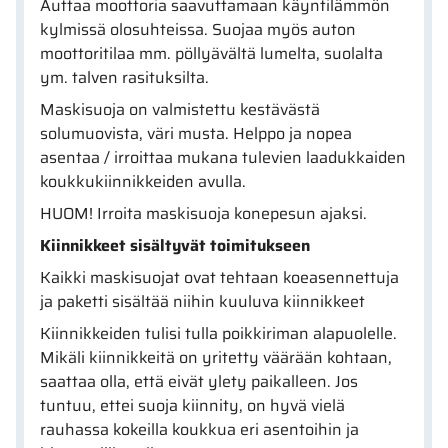
Auttaa moottoria saavuttamaan käyntilämmön
kylmissä olosuhteissa. Suojaa myös auton
moottoritilaa mm. pöllyävältä lumelta, suolalta
ym. talven rasituksilta.
Maskisuoja on valmistettu kestävästä
solumuovista, väri musta. Helppo ja nopea
asentaa / irroittaa mukana tulevien laadukkaiden
koukkukiinnikkeiden avulla.
HUOM! Irroita maskisuoja konepesun ajaksi.
Kiinnikkeet sisältyvät toimitukseen
Kaikki maskisuojat ovat tehtaan koeasennettuja
ja paketti sisältää niihin kuuluva kiinnikkeet
Kiinnikkeiden tulisi tulla poikkiriman alapuolelle.
Mikäli kiinnikkeitä on yritetty väärään kohtaan,
saattaa olla, että eivät ylety paikalleen. Jos
tuntuu, ettei suoja kiinnity, on hyvä vielä
rauhassa kokeilla koukkua eri asentoihin ja