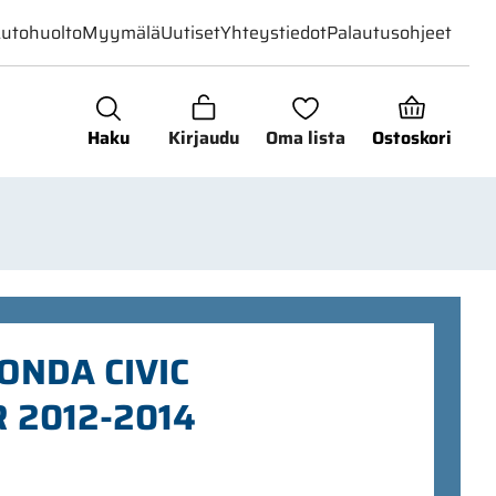
utohuolto
Myymälä
Uutiset
Yhteystiedot
Palautusohjeet
Haku
Kirjaudu
Oma lista
Ostoskori
ONDA CIVIC
 2012-2014