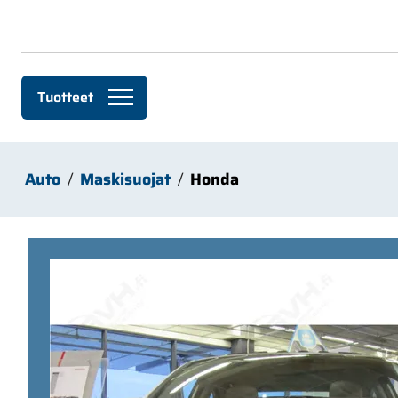
Siirry pääsisältöön
Tuotteet
Auto
Maskisuojat
Honda
Ohita kuvat