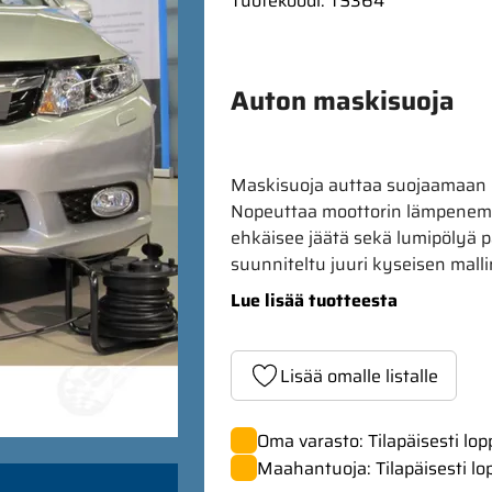
Tuotekoodi
:
TS364
Auton maskisuoja
Maskisuoja auttaa suojaamaan mo
Nopeuttaa moottorin lämpenemis
ehkäisee jäätä sekä lumipölyä p
suunniteltu juuri kyseisen malli
Lue lisää tuotteesta
Lisää omalle listalle
Oma varasto: Tilapäisesti lo
Maahantuoja: Tilapäisesti lo