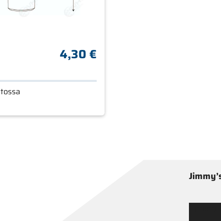
4,30 €
stossa
Jimmy’s
Tutustu