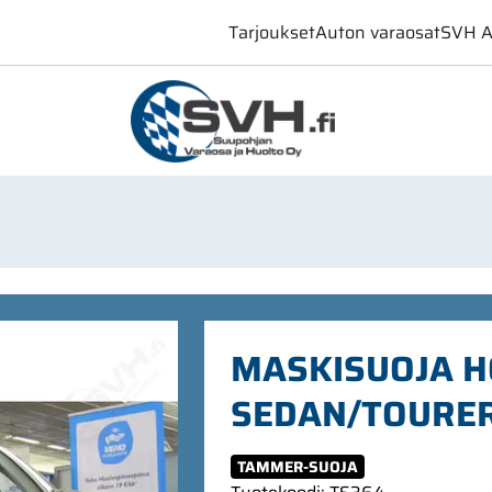
Tarjoukset
Auton varaosat
SVH A
MASKISUOJA H
SEDAN/TOURER
TAMMER-SUOJA