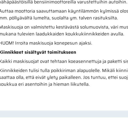
vähäpäästöisillä bensiinimoottoreilla varustettuihin autoihin.
Auttaa moottoria saavuttamaan käyntilämmön kylmissä olosu
mm. pöllyävältä lumelta, suolalta ym. talven rasituksilta.
Maskisuoja on valmistettu kestävästä solumuovista, väri must
mukana tulevien laadukkaiden koukkukiinnikkeiden avulla.
HUOM! Irroita maskisuoja konepesun ajaksi.
Kiinnikkeet sisältyvät toimitukseen
Kaikki maskisuojat ovat tehtaan koeasennettuja ja paketti sis
Kiinnikkeiden tulisi tulla poikkiriman alapuolelle. Mikäli kiin
saattaa olla, että eivät ylety paikalleen. Jos tuntuu, ettei suo
koukkua eri asentoihin ja hieman liikutella.