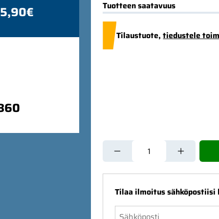
Tuotteen saatavuus
 5,90€
Tilaustuote,
tiedustele toi
9860
Tilaa ilmoitus sähköpostiisi