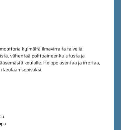
ottoria kylmältä ilmavirralta talvella.
tä, vähentää polttoaineenkulutusta ja
ääsemästä keulalle. Helppo asentaa ja irrottaa,
n keulaan sopivaksi.
ppu
ppu