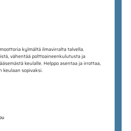
ottoria kylmältä ilmavirralta talvella.
tä, vähentää polttoaineenkulutusta ja
ääsemästä keulalle. Helppo asentaa ja irrottaa,
n keulaan sopivaksi.
ppu