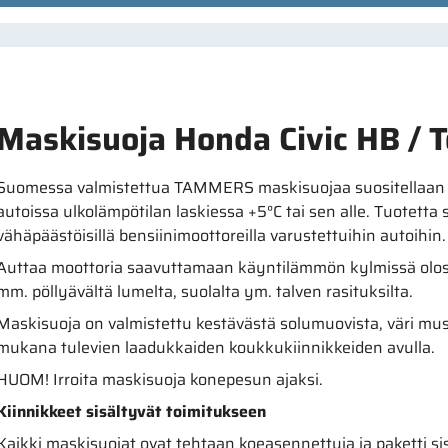
Maskisuoja Honda Civic HB / 
Suomessa valmistettua TAMMERS maskisuojaa suositellaan kä
autoissa ulkolämpötilan laskiessa +5°C tai sen alle. Tuotetta 
vähäpäästöisillä bensiinimoottoreilla varustettuihin autoihin.
Auttaa moottoria saavuttamaan käyntilämmön kylmissä olosu
mm. pöllyävältä lumelta, suolalta ym. talven rasituksilta.
Maskisuoja on valmistettu kestävästä solumuovista, väri must
mukana tulevien laadukkaiden koukkukiinnikkeiden avulla.
HUOM! Irroita maskisuoja konepesun ajaksi.
Kiinnikkeet sisältyvät toimitukseen
Kaikki maskisuojat ovat tehtaan koeasennettuja ja paketti sis