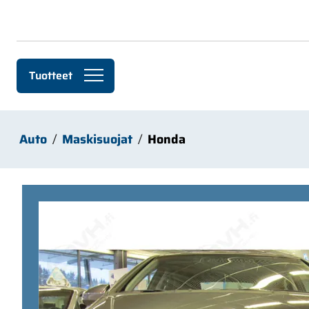
Siirry pääsisältöön
Tuotteet
Auto
Maskisuojat
Honda
Ohita kuvat