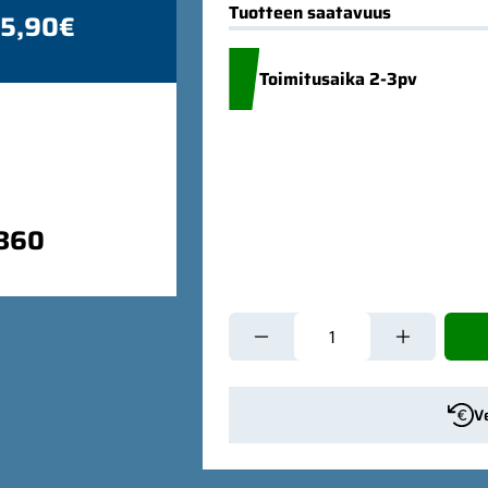
Tuotteen saatavuus
 5,90€
Toimitusaika 2-3pv
9860
V