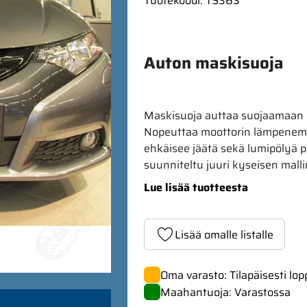
Tuotekoodi
:
TS363
Auton maskisuoja
Maskisuoja auttaa suojaamaan mo
Nopeuttaa moottorin lämpenemis
ehkäisee jäätä sekä lumipölyä p
suunniteltu juuri kyseisen malli
Lue lisää tuotteesta
Lisää omalle listalle
Oma varasto: Tilapäisesti lo
Maahantuoja: Varastossa