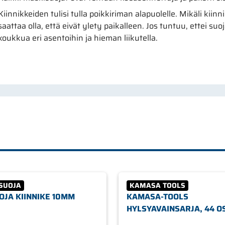
Kiinnikkeiden tulisi tulla poikkiriman alapuolelle. Mikäli kiin
saattaa olla, että eivät ylety paikalleen. Jos tuntuu, ettei suo
koukkua eri asentoihin ja hieman liikutella.
SUOJA
KAMASA TOOLS
OJA KIINNIKE 10MM
KAMASA-TOOLS
HYLSYAVAINSARJA, 44 O