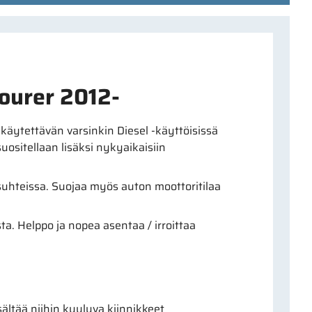
Tourer 2012-
ytettävän varsinkin Diesel -käyttöisissä
suositellaan lisäksi nykyaikaisiin
hteissa. Suojaa myös auton moottoritilaa
a. Helppo ja nopea asentaa / irroittaa
ältää niihin kuuluva kiinnikkeet