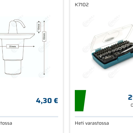
K7102
2
4,30 €
O
stossa
Heti varastossa