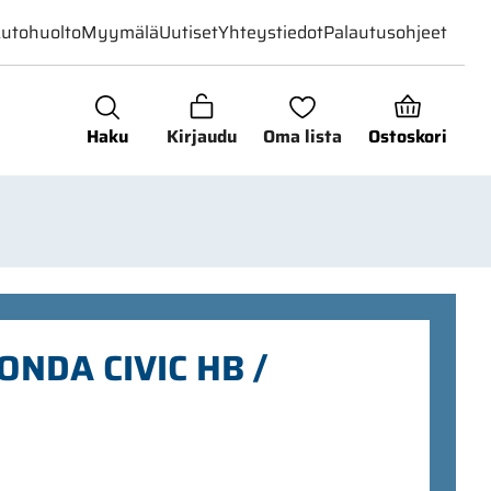
utohuolto
Myymälä
Uutiset
Yhteystiedot
Palautusohjeet
Haku
Kirjaudu
Oma lista
Ostoskori
NDA CIVIC HB /