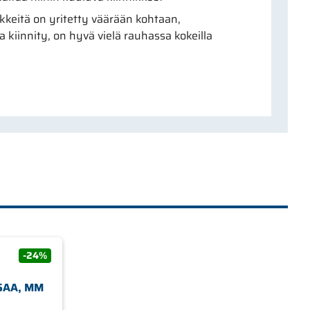
nikkeitä on yritetty väärään kohtaan,
ja kiinnity, on hyvä vielä rauhassa kokeilla
-24%
SAA, MM