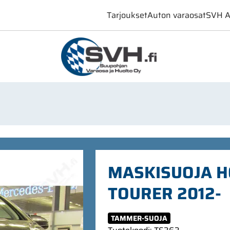
Tarjoukset
Auton varaosat
SVH A
MASKISUOJA HO
TOURER 2012-
TAMMER-SUOJA