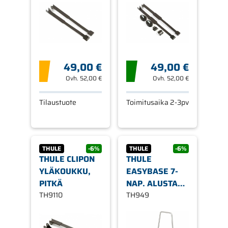
49,00 €
49,00 €
Ovh.
52,00 €
Ovh.
52,00 €
Tilaustuote
Toimitusaika 2-3pv
THULE
-6%
THULE
-6%
THULE CLIPON
THULE
YLÄKOUKKU,
EASYBASE 7-
PITKÄ
NAP. ALUSTA
TH9110
VETOKOUKKUUN
TH949