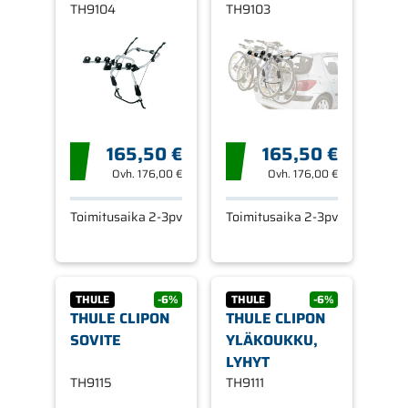
TH9104
AUTOIHIN
TH9103
165,50 €
165,50 €
Ovh.
176,00 €
Ovh.
176,00 €
Toimitusaika 2-3pv
Toimitusaika 2-3pv
THULE
-6%
THULE
-6%
THULE CLIPON
THULE CLIPON
SOVITE
YLÄKOUKKU,
LYHYT
TH9115
TH9111