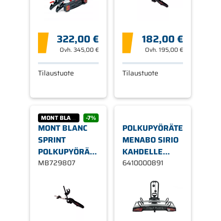
322,00 €
182,00 €
Ovh.
345,00 €
Ovh.
195,00 €
Tilaustuote
Tilaustuote
MONT BLANC
-7%
MONT BLANC
POLKUPYÖRÄTELINE
SPRINT
MENABO SIRIO
POLKUPYÖRÄTELINE
KAHDELLE
KATOLLE
MB729807
PYÖRÄLLE
6410000891
VASEN