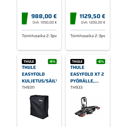
988,00 €
1129,50 €
Ovh.
1050,00 €
Ovh.
1200,00 €
Toimitusaika 2-3pv
Toimitusaika 2-3pv
THULE
-6%
THULE
-6%
THULE
THULE
EASYFOLD
EASYFOLD XT 2
KULJETUS/SÄILYTYSLAUKKU
PYÖRÄLLE,
TH9311
KOUKKUASENNUS,
TH933
13-NAPAINEN