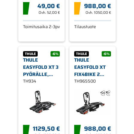
49,00 €
988,00 €
Ovh.
52,00 €
Ovh.
1050,00 €
Toimitusaika 2-3pv
Tilaustuote
THULE
-6%
THULE
-6%
THULE
THULE
EASYFOLD XT 3
EASYFOLD XT
PYÖRÄLLE,
FIX4BIKE 2
KOUKKUASENNUS,
TH934
PYÖRÄLLE, 13-
TH965500
13-NAPAINEN
NAPAINEN
1129,50 €
988,00 €