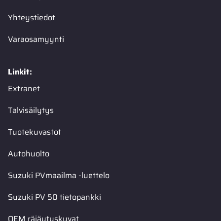
Yhteystiedot
Varaosamyynti
Linkit:
Extranet
Talvisäilytys
Tuotekuvastot
Autohuolto
Suzuki PVmaailma -luettelo
Suzuki PV 50 tietopankki
OEM räjäytyskuvat