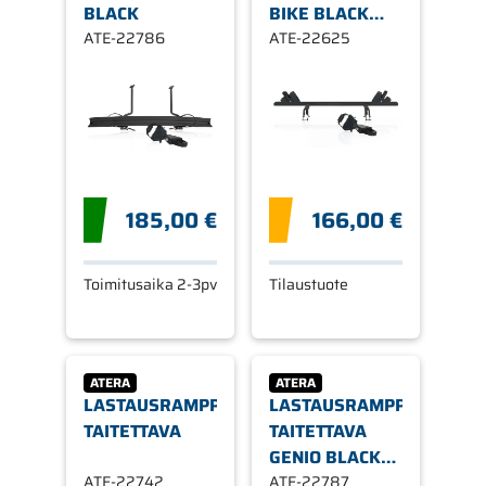
BLACK
BIKE BLACK
ATE-22786
EDITION
ATE-22625
185,00 €
166,00 €
Toimitusaika 2-3pv
Tilaustuote
ATERA
ATERA
LASTAUSRAMPPI,
LASTAUSRAMPPI,
TAITETTAVA
TAITETTAVA
GENIO BLACK
ATE-22742
EDITION
ATE-22787