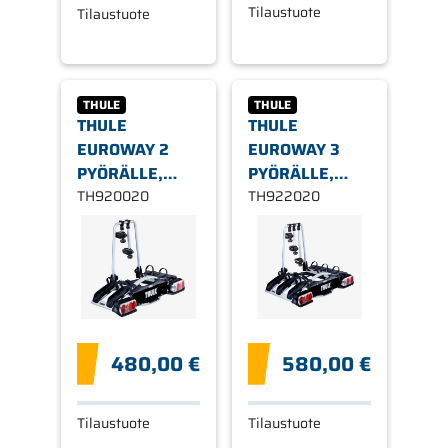
Tilaustuote
Tilaustuote
THULE
THULE
THULE
THULE
EUROWAY 2
EUROWAY 3
PYÖRÄLLE,
PYÖRÄLLE,
KOUKKUASENNUS,
TH920020
KOUKKUASENNUS,
TH922020
13-NAPAINEN
13-NAPAINEN
480,00 €
580,00 €
Tilaustuote
Tilaustuote