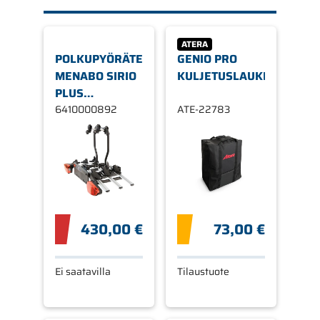
ATERA
POLKUPYÖRÄTELINE
GENIO PRO
MENABO SIRIO
KULJETUSLAUKKU
PLUS
KOLMELLE
6410000892
ATE-22783
PYÖRÄLLE
430,00 €
73,00 €
Ei saatavilla
Tilaustuote