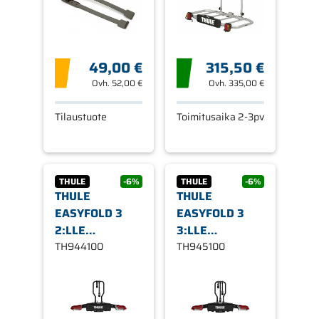
49,00 €
315,50 €
Ovh.
52,00 €
Ovh.
335,00 €
Tilaustuote
Toimitusaika 2-3pv
THULE
-6%
THULE
-6%
THULE
THULE
EASYFOLD 3
EASYFOLD 3
2:LLE
3:LLE
PYÖRÄLLE,
TH944100
PYÖRÄLLE,
TH945100
KOUKKUASENNUS,
KOUKKUASENNUS,
13-NAPAINEN
13-NAPAINEN