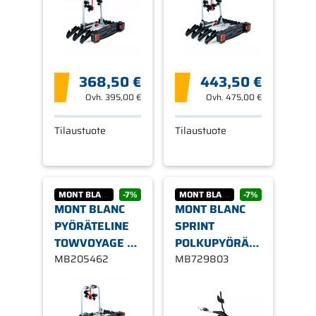
368,50 €
443,50 €
Ovh.
395,00 €
Ovh.
475,00 €
Tilaustuote
Tilaustuote
MONT BLANC
-7%
MONT BLANC
-7%
MONT BLANC
MONT BLANC
PYÖRÄTELINE
SPRINT
TOWVOYAGE 2
POLKUPYÖRÄTELINE
PYÖRÄLLE
MB205462
KATOLLE OIKEA
MB729803