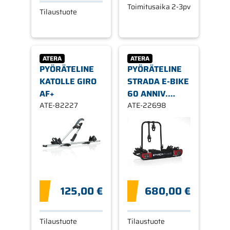
Toimitusaika 2-3pv
Tilaustuote
ATERA
ATERA
PYÖRÄTELINE
PYÖRÄTELINE
KATOLLE GIRO
STRADA E-BIKE
AF+
60 ANNIV.
ATE-82227
BLACK EDITION
ATE-22698
125,00 €
680,00 €
Tilaustuote
Tilaustuote