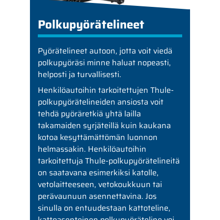
Polkupyörätelineet
Pyörätelineet autoon, jotta voit viedä
polkupyöräsi minne haluat nopeasti,
helposti ja turvallisesti.
Henkilöautoihin tarkoitettujen Thule-
polkupyörätelineiden ansiosta voit
tehdä pyöräretkiä yhtä lailla
takamaiden syrjäteillä kuin kaukana
kotoa kesyttämättömän luonnon
helmassakin. Henkilöautoihin
tarkoitettuja Thule-polkupyörätelineitä
on saatavana esimerkiksi katolle,
vetolaitteeseen, vetokoukkuun tai
perävaunuun asennettavina. Jos
sinulla on entuudestaan kattoteline,
kattoasenteinen polkupyöräteline voi