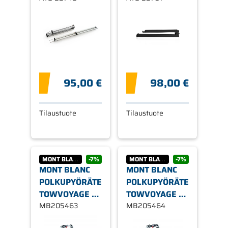
95,00 €
98,00 €
Tilaustuote
Tilaustuote
MONT BLANC
-7%
MONT BLANC
-7%
MONT BLANC
MONT BLANC
POLKUPYÖRÄTELINE
POLKUPYÖRÄTELINE
TOWVOYAGE 3
TOWVOYAGE 4
PYÖRÄLLE
MB205463
PYÖRÄLLE
MB205464