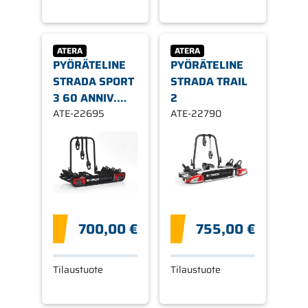
ATERA
ATERA
PYÖRÄTELINE
PYÖRÄTELINE
STRADA SPORT
STRADA TRAIL
3 60 ANNIV.
2
BLACK EDITION
ATE-22695
ATE-22790
700,00 €
755,00 €
Tilaustuote
Tilaustuote