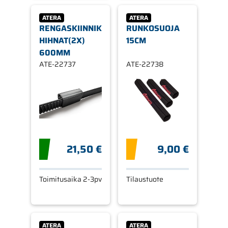
ATERA
ATERA
RENGASKIINNIKE
RUNKOSUOJA
HIHNAT(2X)
15CM
600MM
ATE-22737
ATE-22738
21,50 €
9,00 €
Toimitusaika 2-3pv
Tilaustuote
ATERA
ATERA