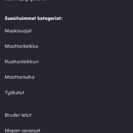
Suosituimmat kategoriat:
Maskisuojat
Moottorikelkka
Ruohonleikkuri
Moottorisaha
Työkalut
Bruder-lelut
Mopon varaosat