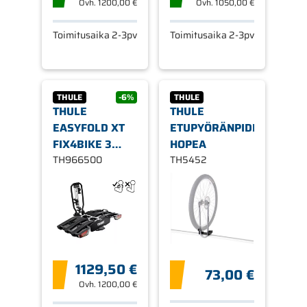
Ovh.
1200,00 €
Ovh.
1050,00 €
Toimitusaika 2-3pv
Toimitusaika 2-3pv
THULE
-6%
THULE
THULE
THULE
EASYFOLD XT
ETUPYÖRÄNPIDIKE,
FIX4BIKE 3
HOPEA
PYÖRÄLLE, 13-
TH966500
TH5452
NAP
1129,50 €
73,00 €
Ovh.
1200,00 €