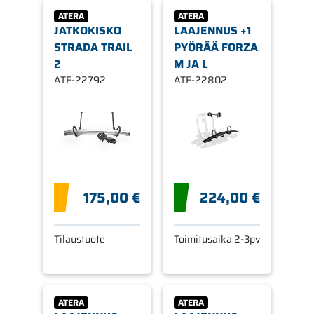
ATERA
ATERA
JATKOKISKO
LAAJENNUS +1
STRADA TRAIL
PYÖRÄÄ FORZA
2
M JA L
ATE-22792
ATE-22802
175,00 €
224,00 €
Tilaustuote
Toimitusaika 2-3pv
ATERA
ATERA