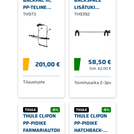
BACKPAC III,
BACKSPACE
PP-TELINE
LISÄTUKI
TAKA-
TH973
4.PYÖRÄLLE
TH9392
ASENNUKSEEN
58,50 €
201,00 €
Ovh.
62,00 €
Tilaustuote
Toimitusaika 2-3pv
THULE
-6%
THULE
-6%
THULE CLIPON
THULE CLIPON
PP-PIDIKE
PP-PIDIKE
FARMARIAUTOIHIN
HATCHBACK-