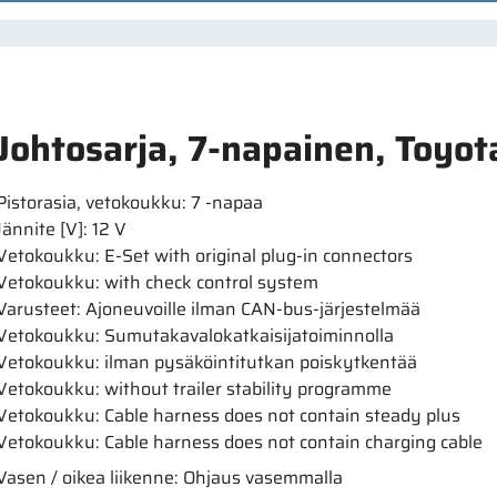
Johtosarja, 7-napainen, Toyot
Pistorasia, vetokoukku: 7 -napaa
Jännite [V]: 12 V
Vetokoukku: E-Set with original plug-in connectors
Vetokoukku: with check control system
Varusteet: Ajoneuvoille ilman CAN-bus-järjestelmää
Vetokoukku: Sumutakavalokatkaisijatoiminnolla
Vetokoukku: ilman pysäköintitutkan poiskytkentää
Vetokoukku: without trailer stability programme
Vetokoukku: Cable harness does not contain steady plus
Vetokoukku: Cable harness does not contain charging cable
Vasen / oikea liikenne: Ohjaus vasemmalla