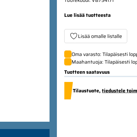
Tuotekoodi
:
VB754171
Lue lisää tuotteesta
Lisää omalle listalle
Oma varasto: Tilapäisesti lo
Maahantuoja: Tilapäisesti lo
Tuotteen saatavuus
Tilaustuote,
tiedustele toi