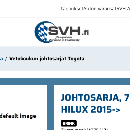
Tarjoukset
Auton varaosat
SVH A
ta
Vetokoukun johtosarjat Toyota
JOHTOSARJA, 
HILUX 2015->
BRINK