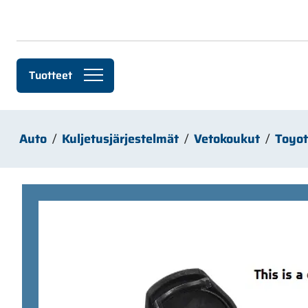
Siirry pääsisältöön
Tuotteet
Auto
Kuljetusjärjestelmät
Vetokoukut
Toyo
Ohita kuvat