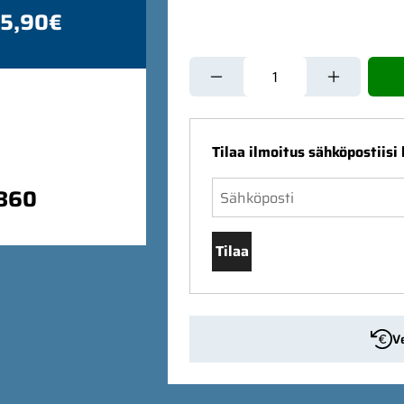
 5,90€
Tilaa ilmoitus sähköpostiisi
9860
Tilaa
V