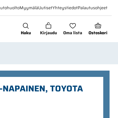
utohuolto
Myymälä
Uutiset
Yhteystiedot
Palautusohjeet
Haku
Kirjaudu
Oma lista
Ostoskori
7-NAPAINEN, TOYOTA