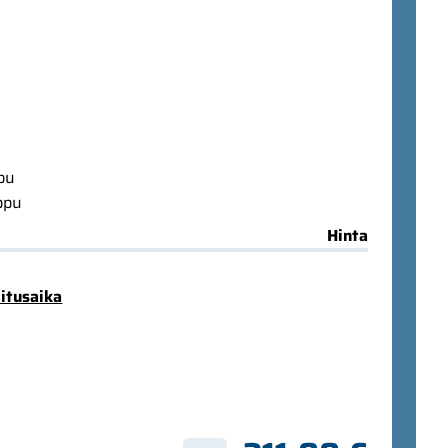
ppu
ppu
Hinta
mitusaika