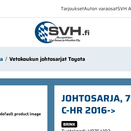
Tarjoukset
Auton varaosat
SVH A
ta
Vetokoukun johtosarjat Toyota
JOHTOSARJA, 
C-HR 2016->
BRINK