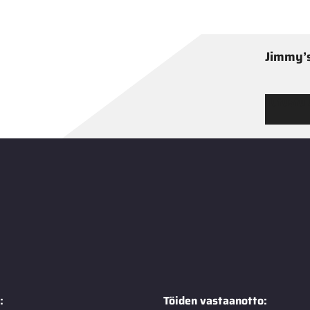
Jimmy’s
Tutustu
:
Töiden vastaanotto: