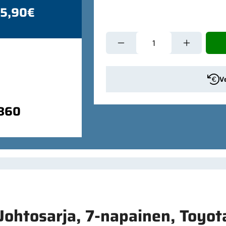
 5,90€
V
9860
Johtosarja, 7-napainen, Toyo