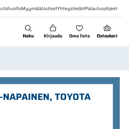
utohuolto
Myymälä
Uutiset
Yhteystiedot
Palautusohjeet
Haku
Kirjaudu
Oma lista
Ostoskori
7-NAPAINEN, TOYOTA