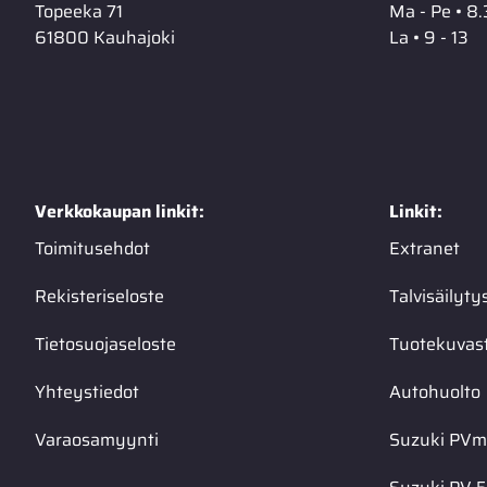
Topeeka 71
Ma - Pe • 8.
61800 Kauhajoki
La • 9 - 13
Verkkokaupan linkit:
Linkit:
Toimitusehdot
Extranet
Rekisteriseloste
Talvisäilyty
Tietosuojaseloste
Tuotekuvas
Yhteystiedot
Autohuolto
Varaosamyynti
Suzuki PVma