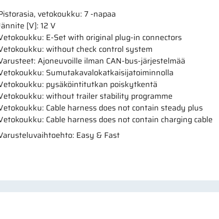
Pistorasia, vetokoukku: 7 -napaa
Jännite [V]: 12 V
Vetokoukku: E-Set with original plug-in connectors
Vetokoukku: without check control system
Varusteet: Ajoneuvoille ilman CAN-bus-järjestelmää
Vetokoukku: Sumutakavalokatkaisijatoiminnolla
Vetokoukku: pysäköintitutkan poiskytkentä
Vetokoukku: without trailer stability programme
Vetokoukku: Cable harness does not contain steady plus
Vetokoukku: Cable harness does not contain charging cable
Varusteluvaihtoehto: Easy & Fast