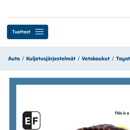
Siirry pääsisältöön
Tuotteet
Auto
Kuljetusjärjestelmät
Vetokoukut
Toyo
Ohita kuvat