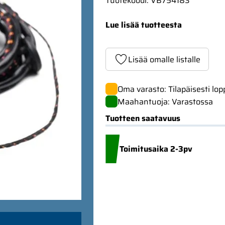
Tuotekoodi
:
VB754183
Lue lisää tuotteesta
Lisää omalle listalle
Oma varasto: Tilapäisesti lo
Maahantuoja: Varastossa
Tuotteen saatavuus
Toimitusaika 2-3pv