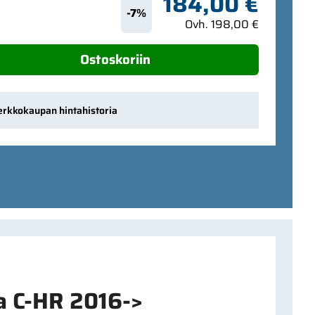
184,00 €
-7%
Ovh. 198,00 €
Ostoskoriin
erkkokaupan hintahistoria
ta C-HR 2016->