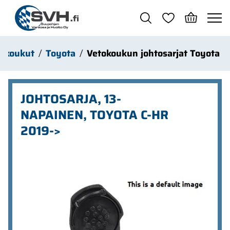
Siirry pääsisältöön
okoukut
Toyota
Vetokoukun johtosarjat Toyota
JOHTOSARJA, 13-
NAPAINEN, TOYOTA C-HR
2019->
Ohita kuvat