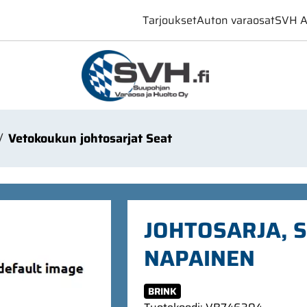
Tarjoukset
Auton varaosat
SVH A
Vetokoukun johtosarjat Seat
JOHTOSARJA, S
NAPAINEN
BRINK