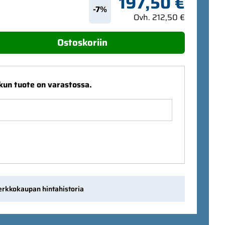
197,50 €
-7%
Ovh. 212,50 €
Ostoskoriin
 kun tuote on varastossa.
erkkokaupan hintahistoria