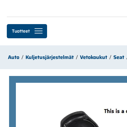
Siirry pääsisältöön
Tuotteet
Auto
Kuljetusjärjestelmät
Vetokoukut
Seat
Ohita kuvat