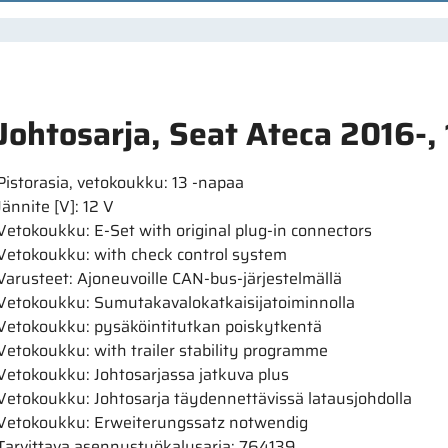
Johtosarja, Seat Ateca 2016-,
Pistorasia, vetokoukku: 13 -napaa
Jännite [V]: 12 V
Vetokoukku: E-Set with original plug-in connectors
Vetokoukku: with check control system
Varusteet: Ajoneuvoille CAN-bus-järjestelmällä
Vetokoukku: Sumutakavalokatkaisijatoiminnolla
Vetokoukku: pysäköintitutkan poiskytkentä
Vetokoukku: with trailer stability programme
Vetokoukku: Johtosarjassa jatkuva plus
Vetokoukku: Johtosarja täydennettävissä latausjohdolla
Vetokoukku: Erweiterungssatz notwendig
Tarvittava asennustyökalusarja: 764139