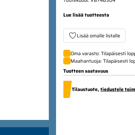
Tuotekoodi
:
VB746304
Lue lisää tuotteesta
Lisää omalle listalle
Oma varasto: Tilapäisesti lo
Maahantuoja: Tilapäisesti lo
Tuotteen saatavuus
Tilaustuote,
tiedustele toi