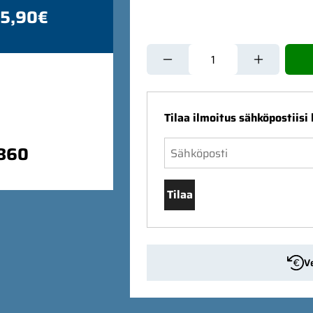
 5,90€
Tilaa ilmoitus sähköpostiisi
9860
Tilaa
V