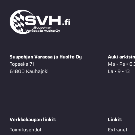
Suupohjan Varaosa ja Huolto Oy
Auki arkisin
Topeeka 71
Ma - Pe • 8.
61800 Kauhajoki
La • 9 - 13
Verkkokaupan linkit:
Linkit:
Toimitusehdot
Extranet