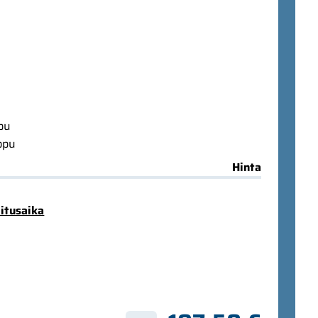
ppu
ppu
Hinta
mitusaika