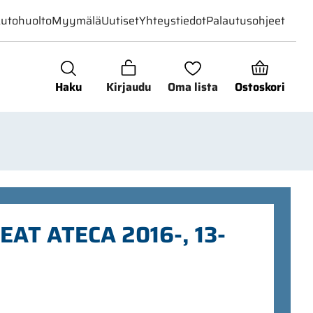
utohuolto
Myymälä
Uutiset
Yhteystiedot
Palautusohjeet
Haku
Kirjaudu
Oma lista
Ostoskori
EAT ATECA 2016-, 13-