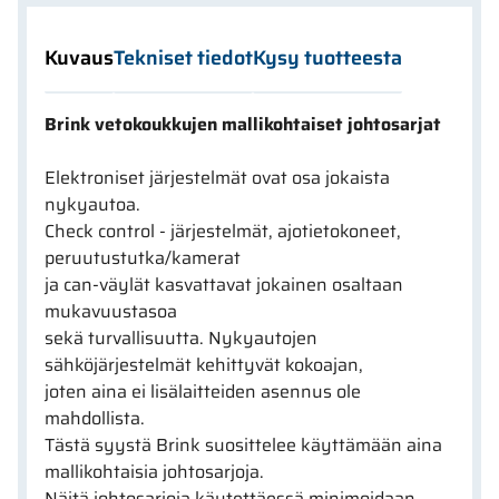
Kuvaus
Tekniset tiedot
Kysy tuotteesta
Brink vetokoukkujen mallikohtaiset johtosarjat
Elektroniset järjestelmät ovat osa jokaista
nykyautoa.
Check control - järjestelmät, ajotietokoneet,
peruutustutka/kamerat
ja can-väylät kasvattavat jokainen osaltaan
mukavuustasoa
sekä turvallisuutta. Nykyautojen
sähköjärjestelmät kehittyvät kokoajan,
joten aina ei lisälaitteiden asennus ole
mahdollista.
Tästä syystä Brink suosittelee käyttämään aina
mallikohtaisia johtosarjoja.
Näitä johtosarjoja käytettäessä minimoidaan