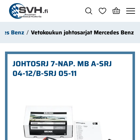
Siirry pääsisältöön
des Benz
Vetokoukun johtosarjat Mercedes Benz
JOHTOSRJ 7-NAP. MB A-SRJ
04-12/B-SRJ 05-11
Ohita kuvat