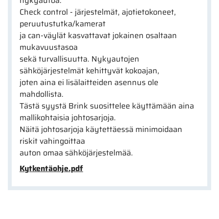
nykyautoa.
Check control - järjestelmät, ajotietokoneet,
peruutustutka/kamerat
ja can-väylät kasvattavat jokainen osaltaan
mukavuustasoa
sekä turvallisuutta. Nykyautojen
sähköjärjestelmät kehittyvät kokoajan,
joten aina ei lisälaitteiden asennus ole
mahdollista.
Tästä syystä Brink suosittelee käyttämään aina
mallikohtaisia johtosarjoja.
Näitä johtosarjoja käytettäessä minimoidaan
riskit vahingoittaa
auton omaa sähköjärjestelmää.
Kytkentäohje.pdf