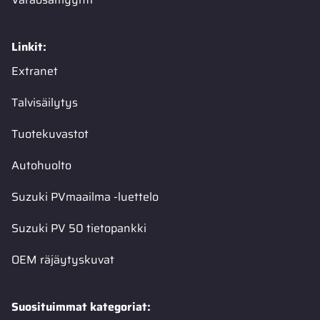
Linkit:
Extranet
Talvisäilytys
Tuotekuvastot
Autohuolto
Suzuki PVmaailma -luettelo
Suzuki PV 50 tietopankki
OEM räjäytyskuvat
Suosituimmat kategoriat: