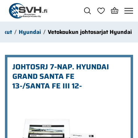
Siirry pääsisältöön
oukut
Hyundai
Vetokoukun johtosarjat Hyundai
JOHTOSRJ 7-NAP. HYUNDAI
GRAND SANTA FE
13-/SANTA FE III 12-
Ohita kuvat