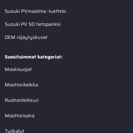
Suzuki PVmaailma -luettelo
Suzuki PV 50 tietopankki
OEM räjäytyskuvat
Suosituimmat kategoriat:
Maskisuojat
Moottorikelkka
Ruohonleikkuri
Moottorisaha
Työkalut