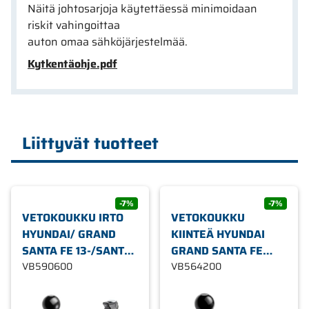
Näitä johtosarjoja käytettäessä minimoidaan
riskit vahingoittaa
auton omaa sähköjärjestelmää.
Kytkentäohje.pdf
Liittyvät tuotteet
-7%
-7%
VETOKOUKKU IRTO
VETOKOUKKU
HYUNDAI/ GRAND
KIINTEÄ HYUNDAI
SANTA FE 13-/SANTA
GRAND SANTA FE
FE III 12-/KIA
VB590600
13-/SANTA FE III
VB564200
SORENTO II 12-15
12-/KIA SORENTO II
12-15