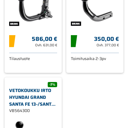
586,00 €
350,00 €
Ovh.
631,00 €
Ovh.
377,00 €
Tilaustuote
Toimitusaika 2-3pv
-7%
VETOKOUKKU IRTO
HYUNDAI GRAND
SANTA FE 13-/SANTA
FE III 12-
VB564300