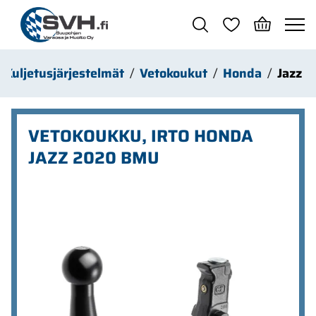
Siirry pääsisältöön
Kuljetusjärjestelmät
Vetokoukut
Honda
Jazz
VETOKOUKKU, IRTO HONDA
JAZZ 2020 BMU
Ohita kuvat