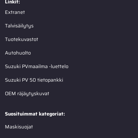
Linkit:
Extranet
Talvisäilytys
Tuotekuvastot
Autohuolto
Suzuki PVmaailma -luettelo
Suzuki PV 50 tietopankki
OEM räjäytyskuvat
Suosituimmat kategoriat:
Maskisuojat