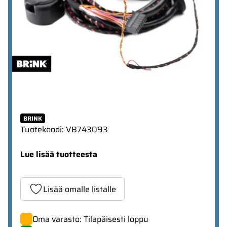
BRINK
Tuotekoodi
:
VB743093
Lue lisää tuotteesta
Lisää omalle listalle
Oma varasto: Tilapäisesti loppu