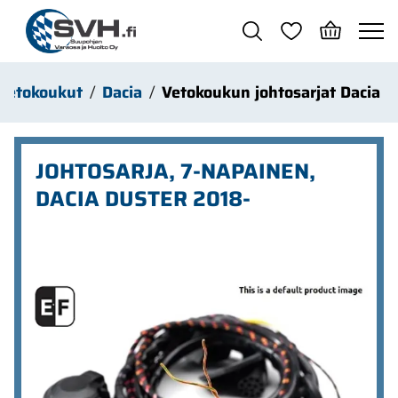
Siirry pääsisältöön
Vetokoukut
Dacia
Vetokoukun johtosarjat Dacia
JOHTOSARJA, 7-NAPAINEN,
DACIA DUSTER 2018-
Ohita kuvat